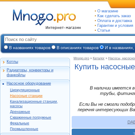
О магазине
Как сделать заказ
Оплата и доставка
Гарантии и условия
Статьи
В названиях товаров
В описаниях товаров
И в названиях,
Mnogo.pro
»
Каталог
»
Насосы, насосно
Котлы
Настенные газовые
Купить насосные 
Радиаторы, конвекторы и
Напольные газовые
Алюминиевые
фанкойлы
Электрокотлы
Биметаллические
Насосное оборудование
На твердом и
Стальные панельные
Циркуляционные
В наличии имеется в
дизельном топливе
Циркуляционные
Чугунные
Насосные станции
трубы, фитинги,
Горелки, надстройки
DAB
Насосные станции
Конвекторы и
Канализационные
Jeelex
Wester
Канализационные станции,
фанкойлы
станции, насосы
Если Вы не смогли подоб
Grundfos
насосы
DAB
Grundfos
Газовые конвекторы
перечня интересующих Ва
Дренажные
Дренажные
DAB
Grundfos
Wilo
Комплектующие
Скважинные
DAB
Скважинные погружные
SFA
Kitline
погружные
Aquatech
Стальные трубчатые
DA
DAB
Grundfos
Фекальные
Oasis
Wilo
Фекальные
TAEN
DAB
Водомет
Jeelex
Промышленные
Акватек
Промышленные
Konner
DAB
Джилекс
Jeelex