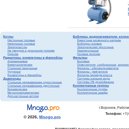
Котлы
Бойлеры, водонагреватели, колон
Настенные газовые
Емкостные косвенного нагрева
Напольные газовые
Бойлеры газовые
Электрокотлы
Электрические проточные
На твердом и дизельном топливе
Накопительные
Горелки
Газовые колонки
Радиаторы, конвекторы и фанкойлы
Фильтры
Алюминиевые
Бытовые
Биметаллические
Осветлители, сорбционные, коррек
Стальные панельные
Фильтры - обезжелезиватели
Чугунные
Фильтры - умягчители
Конвекторы и фанкойлы
Фильтры премиум-класса
Дымоходы
Системы аэрации воды
Системы УФ дезинфекции
Стальные нержавеющие одностенные
Коллекторные группы
Стальные нержавеющие двустенные
Керамические
Коллекторные группы
Металлокерамические
Коллекторные шкафы
Для настенных котлов
г.Воронеж, Рабочи
Телефон:
+7(
© 2026,
Mnogo.pro