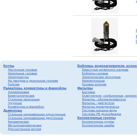
Котлы
Бойлеры, водонагреватели, колон
Настенные газовые
Емкостные косвенного нагрева
Напольные газовые
Бойлеры газовые
Электрокотлы
Электрические проточные
На твердом и дизельном топливе
Накопительные
Горелки
Газовые колонки
Радиаторы, конвекторы и фанкойлы
Фильтры
Алюминиевые
Бытовые
Биметаллические
Осветлители, сорбционные, коррек
Стальные панельные
Фильтры - обезжелезиватели
Чугунные
Фильтры - умягчители
Конвекторы и фанкойлы
Фильтры премиум-класса
Дымоходы
Системы аэрации воды
Системы УФ дезинфекции
Стальные нержавеющие одностенные
Коллекторные группы
Стальные нержавеющие двустенные
Керамические
Коллекторные группы
Металлокерамические
Коллекторные шкафы
Для настенных котлов