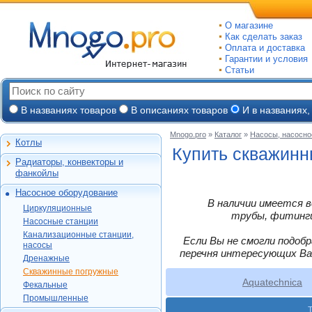
О магазине
Как сделать заказ
Оплата и доставка
Гарантии и условия
Статьи
В названиях товаров
В описаниях товаров
И в названиях,
Mnogo.pro
»
Каталог
»
Насосы, насосно
Котлы
Настенные газовые
Купить скважинн
Радиаторы, конвекторы и
Напольные газовые
Алюминиевые
фанкойлы
Электрокотлы
Биметаллические
Насосное оборудование
На твердом и
Стальные панельные
Циркуляционные
В наличии имеется в
дизельном топливе
Циркуляционные
Чугунные
Насосные станции
трубы, фитинги,
Горелки, надстройки
DAB
Насосные станции
Конвекторы и
Канализационные
Jeelex
Wester
Канализационные станции,
фанкойлы
станции, насосы
Если Вы не смогли подоб
Grundfos
насосы
DAB
Grundfos
Газовые конвекторы
перечня интересующих Ва
Дренажные
Дренажные
DAB
Grundfos
Wilo
Комплектующие
Скважинные
DAB
Скважинные погружные
SFA
Kitline
погружные
Aquatech
Стальные трубчатые
Aquatechnica
DAB
Grundfos
Фекальные
Oasis
Wilo
Фекальные
TAEN
DAB
Водомет
Jeelex
Промышленные
Акватек
Промышленные
Konner
DAB
Джилекс
Jeelex