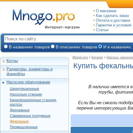
О магазине
Как сделать заказ
Оплата и доставка
Гарантии и условия
Статьи
В названиях товаров
В описаниях товаров
И в названиях,
Mnogo.pro
»
Каталог
»
Насосы, насосно
Котлы
Настенные газовые
Купить фекальн
Радиаторы, конвекторы и
Напольные газовые
Алюминиевые
фанкойлы
Электрокотлы
Биметаллические
Насосное оборудование
На твердом и
Стальные панельные
Циркуляционные
В наличии имеется в
дизельном топливе
Циркуляционные
Чугунные
Насосные станции
трубы, фитинги,
Горелки, надстройки
DAB
Насосные станции
Конвекторы и
Канализационные
Jeelex
Wester
Канализационные станции,
фанкойлы
станции, насосы
Если Вы не смогли подоб
Grundfos
насосы
DAB
Grundfos
Газовые конвекторы
перечня интересующих Ва
Дренажные
Дренажные
DAB
Grundfos
Wilo
Комплектующие
Скважинные
DAB
Скважинные погружные
SFA
Kitline
погружные
Aquatech
Стальные трубчатые
DAB
Grundfos
Фекальные
Oasis
Wilo
Фекальные
TAEN
DAB
Водомет
Jeelex
Промышленные
Акватек
Промышленные
Konner
DAB
Джилекс
Jeelex