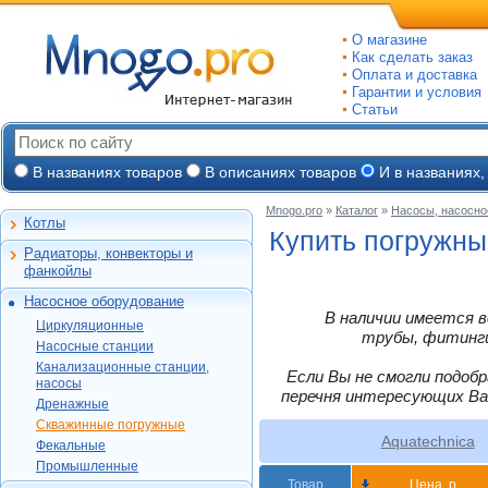
О магазине
Как сделать заказ
Оплата и доставка
Гарантии и условия
Статьи
В названиях товаров
В описаниях товаров
И в названиях,
Mnogo.pro
»
Каталог
»
Насосы, насосно
Котлы
Настенные газовые
Купить погружны
Радиаторы, конвекторы и
Напольные газовые
Алюминиевые
фанкойлы
Электрокотлы
Биметаллические
Насосное оборудование
На твердом и
Стальные панельные
Циркуляционные
В наличии имеется в
дизельном топливе
Циркуляционные
Чугунные
Насосные станции
трубы, фитинги,
Горелки, надстройки
DAB
Насосные станции
Конвекторы и
Канализационные
Jeelex
Wester
Канализационные станции,
фанкойлы
станции, насосы
Если Вы не смогли подоб
Grundfos
насосы
DAB
Grundfos
Газовые конвекторы
перечня интересующих Ва
Дренажные
Дренажные
DAB
Grundfos
Wilo
Комплектующие
Скважинные
DAB
Скважинные погружные
SFA
Kitline
погружные
Aquatech
Стальные трубчатые
Aquatechnica
DAB
Grundfos
Фекальные
Oasis
Wilo
Фекальные
TAEN
DAB
Водомет
Jeelex
Промышленные
Акватек
Промышленные
Konner
DAB
Джилекс
Товар
Цена, р
Jeelex