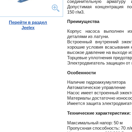
соединительную арматуру
ного
Допустимая концентрация по
150 г/м3.
Преимущества
Перейти в раздел
тлов
Jeelex
Корпус насоса выполнен и
и
деталями из латуни.
ры
Встроенный внутренний эжек
ели
хорошие условия всасывания н
-
высокое давление на выходе из
ели
Торцевые уплотнения предотвр
ты
Электродвигатель защищен от 
ющие
вых
Особенности
а
тры
ющие
Наличие гидроаккумулятора
ды
кафы
Автоматическое управление
ры
лы
Насос имеет встроенный эжект
Материалы достаточно износо
и,
дули
Имеется защита электродвигат
-
и пр.
Технические характеристики:
ны
Максимальный напор: 50 м
ые,
Пропускная способность: 70 л/
,