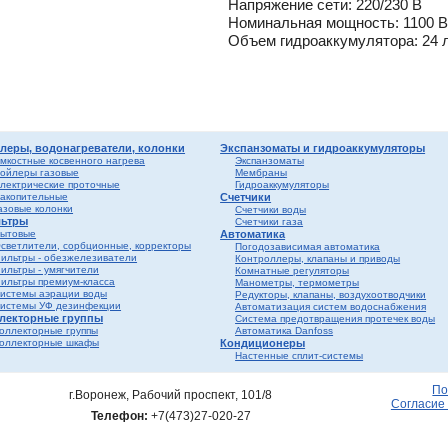
Напряжение сети: 220/230 В
лен
о
Номинальная мощность: 1100 В
Объем гидроаккумулятора: 24 
истем
вые
ы и
риалы
е
ы
ss
ости
леры, водонагреватели, колонки
Экспанзоматы и гидроаккумуляторы
мкостные косвенного нагрева
Экспанзоматы
ойлеры газовые
Мембраны
лектрические проточные
Гидроаккумуляторы
мные,
акопительные
Счетчики
азовые колонки
Счетчики воды
ьтры
Счетчики газа
ика
ытовые
Автоматика
светлители, сорбционные, корректоры
Погодозависимая автоматика
ильтры - обезжелезиватели
Контроллеры, клапаны и приводы
ильтры - умягчители
Комнатные регуляторы
ильтры премиум-класса
Манометры, термометры
истемы аэрации воды
Редукторы, клапаны, воздухоотводчики
истемы УФ дезинфекции
Автоматизация систем водоснабжения
лекторные группы
Система предотвращения протечек воды
оллекторные группы
Автоматика Danfoss
оллекторные шкафы
Кондиционеры
Настенные сплит-системы
ерый
елый
По
г.Воронеж, Рабочий проспект, 101/8
Согласие
Телефон:
+7(473)27-020-27
ба и