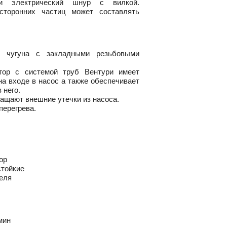
 и электрический шнур с вилкой.
сторонних частиц может составлять
з чугуна с закладными резьбовыми
тор с системой труб Вентури имеет
а входе в насос а также обеспечивает
 него.
ащают внешние утечки из насоса.
перегрева.
ор
стойкие
еля
мин