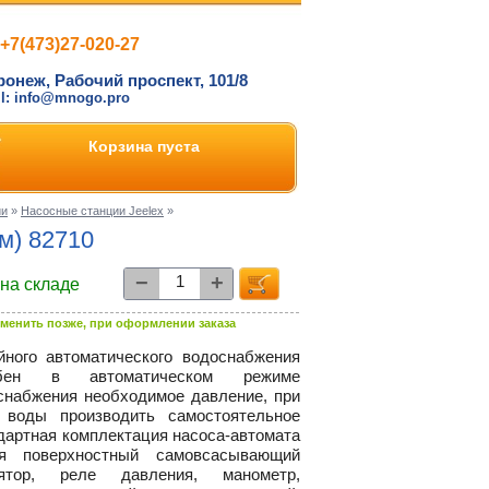
+7(473)27-020-27
ронеж, Рабочий проспект, 101/8
il: info@mnogo.pro
Корзина пуста
ии
»
Насосные станции Jeelex
»
м) 82710
−
+
 на складе
менить позже, при оформлении заказа
ного автоматического водоснабжения
собен в автоматическом режиме
снабжения необходимое давление, при
 воды производить самостоятельное
ндартная комплектация
насоса-автомата
я поверхностный самовсасывающий
улятор, реле давления, манометр,