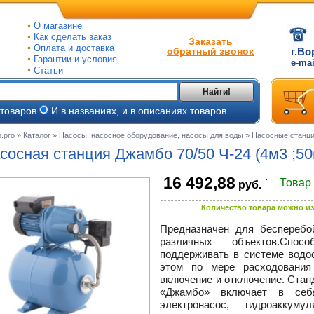
О магазине
Как сделать заказ
Заказать
Оплата и доставка
обратный звонок
г.Во
Гарантии и условия
e-ma
Статьи
Найти!
 товаров
И в названиях, и в описаниях товаров
.pro
»
Каталог
»
Насосы, насосное оборудование, насосы для воды
»
Насосные станц
ые
сосная станция Джамбо 70/50
Ч-24
(4м3 ;50
ые
.
16 492,88
Товар
руб.
ьные
ве
Количество товара можно из
и
йки
Предназначен для бесперебой
е
различных объектов.Спо
ры
поддерживать в системе водо
этом по мере расходования
включение и отключение. Ста
тые
«Джамбо» включает в себ
электронасос, гидроаккум