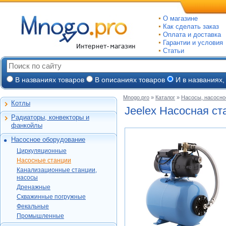
О магазине
Как сделать заказ
Оплата и доставка
Гарантии и условия
Статьи
В названиях товаров
В описаниях товаров
И в названиях,
Mnogo.pro
»
Каталог
»
Насосы, насосно
Котлы
Настенные газовые
Jeelex Насосная с
Радиаторы, конвекторы и
Напольные газовые
Алюминиевые
фанкойлы
Электрокотлы
Биметаллические
Насосное оборудование
На твердом и
Стальные панельные
Циркуляционные
дизельном топливе
Циркуляционные
Чугунные
Насосные станции
Горелки, надстройки
DAB
Насосные станции
Конвекторы и
Канализационные
Jeelex
Wester
Канализационные станции,
фанкойлы
станции, насосы
Grundfos
насосы
DAB
Grundfos
Газовые конвекторы
Дренажные
Дренажные
DAB
Grundfos
Wilo
Комплектующие
Скважинные
DAB
Скважинные погружные
SFA
Kitline
погружные
Aquatech
Стальные трубчатые
DAB
Grundfos
Фекальные
Oasis
Wilo
Фекальные
TAEN
DAB
Водомет
Jeelex
Промышленные
Акватек
Промышленные
Konner
DAB
Джилекс
Jeelex