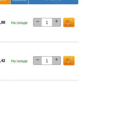
+
−
7,88
На складе
+
−
7,42
На складе