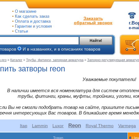
О магазине
Как сделать заказ
Заказать
Оплата и доставка
обратный звонок
г.Во
Гарантии и условия
e-ma
Статьи
Найти!
 товаров
И в названиях, и в описаниях товаров
.pro
»
Каталог
»
Трубы, фитинги, запорная арматура
»
Запорно-регулирующая армату
ые
пить затворы reon
ые
Уважаемые покупатели!
ьные
В наличии имеется вся номенклатура для систем отоплени
ве
и
трубы, фитинги, краны, муфты, тройники, уголки, ко
йки
ного
е
сли Вы не смогли подобрать товар на сайте, пришлите письм
ры
речня интересующих Вас товаров. В ближайшее время менед
тлов
Reon
тые
Itap
Lammin
Luxor
Royal Thermo
Varmega
и
ры
ели
Товар
Цен