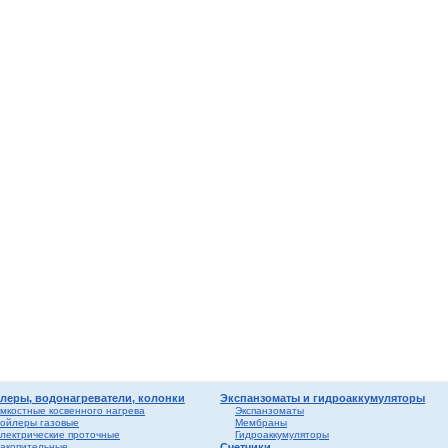
мные,
ика
ура
ерый
елый
о
ба и
вые
риалы
ы
леры, водонагреватели, колонки
Экспанзоматы и гидроаккумуляторы
мкостные косвенного нагрева
Экспанзоматы
ойлеры газовые
Мембраны
лектрические проточные
Гидроаккумуляторы
акопительные
Счетчики