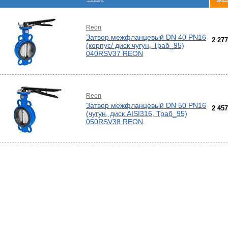
-
ели
Reon
ты
Затвор межфланцевый DN 40 PN16
2 27
(корпус/ диск чугун, Траб_95)
ющие
вых
а
040RSV37 REON
тры
ющие
ды
кафы
ры
лы
и,
Reon
дули
-
Затвор межфланцевый DN 50 PN16
2 45
(чугун, диск AISI316, Траб_95)
и пр.
050RSV38 REON
ны
ые,
,
лен
истем
ы и
е
ды
а
ss
ости