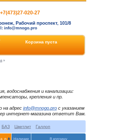
+7(473)27-020-27
ронеж, Рабочий проспект, 101/8
il: info@mnogo.pro
Корзина пуста
ра
»
я, водоснабжения и канализации:
мпенсаторы, крепления и пр.
о на адрес
info@mnogo.pro
с указанием
жер интернет-магазина ответит Вам.
БАЗ
Цветлит
Галлоп
а, р
Наличие
В корзину