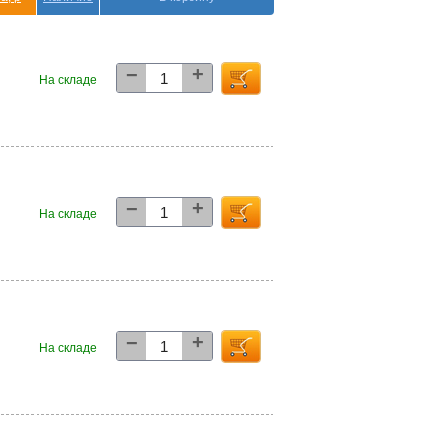
+
−
3
На складе
+
−
7
На складе
+
−
2
На складе