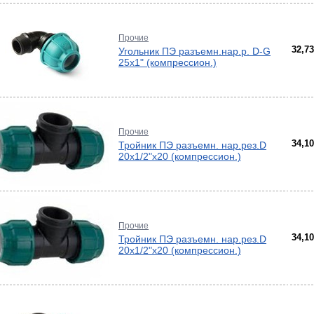
Прочие
32,7
Угольник ПЭ разъемн.нар.р. D-G
25х1" (компрессион.)
Прочие
34,1
Тройник ПЭ разъемн. нар.рез.D
20х1/2"х20 (компрессион.)
Прочие
34,1
Тройник ПЭ разъемн. нар.рез.D
20х1/2"х20 (компрессион.)