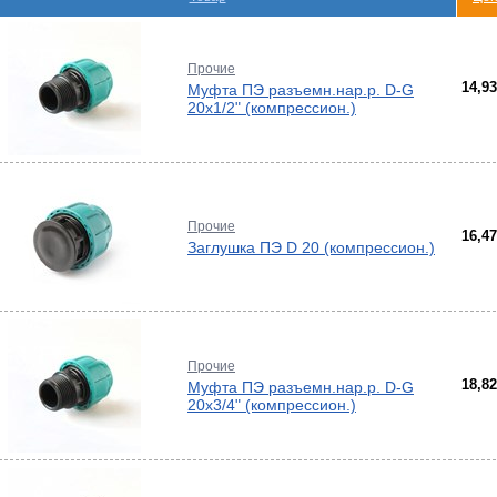
-
ели
ты
Прочие
14,9
Муфта ПЭ разъемн.нар.р. D-G
ющие
вых
20х1/2" (компрессион.)
а
тры
ющие
ды
кафы
ры
лы
и,
дули
Прочие
-
16,4
Заглушка ПЭ D 20 (компрессион.)
и пр.
ны
ые,
,
лен
Прочие
истем
18,8
Муфта ПЭ разъемн.нар.р. D-G
20х3/4" (компрессион.)
ы и
е
ды
а
ss
ости