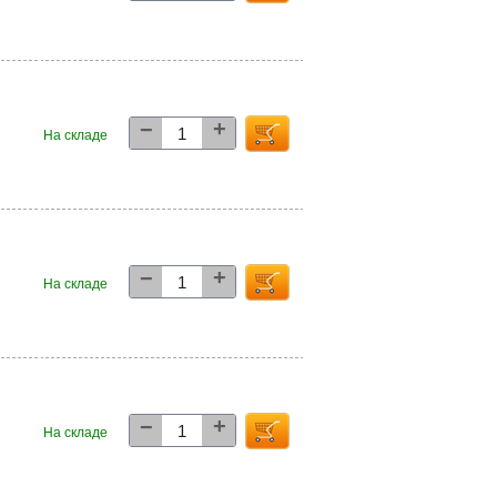
+
−
9
На складе
+
−
2
На складе
+
−
3
На складе