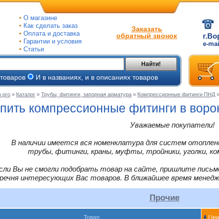
О магазине
Как сделать заказ
Заказать
Оплата и доставка
обратный звонок
г.Во
Гарантии и условия
e-ma
Статьи
Найти!
 товаров
И в названиях, и в описаниях товаров
.pro
»
Каталог
»
Трубы, фитинги, запорная арматура
»
Компрессионные фитинги ПНД
ые
пить компрессионные фитинги в вор
ые
Уважаемые покупатели!
ьные
В наличии имеется вся номенклатура для систем отоплени
ве
и
трубы, фитинги, краны, муфты, тройники, уголки, ко
йки
ного
е
сли Вы не смогли подобрать товар на сайте, пришлите письм
ры
речня интересующих Вас товаров. В ближайшее время менед
тлов
Прочие
тые
и
ры
ели
Товар
Цен