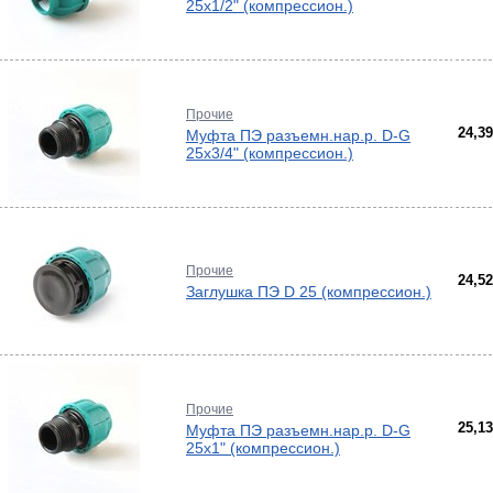
25х1/2" (компрессион.)
Прочие
24,3
Муфта ПЭ разъемн.нар.р. D-G
25х3/4" (компрессион.)
Прочие
24,5
Заглушка ПЭ D 25 (компрессион.)
Прочие
25,1
Муфта ПЭ разъемн.нар.р. D-G
25х1" (компрессион.)