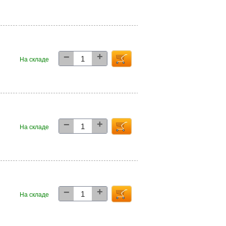
+
−
5
На складе
+
−
7
На складе
+
−
5
На складе