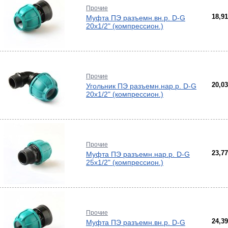
Прочие
18,9
Муфта ПЭ разъемн.вн.р. D-G
мные,
20х1/2" (компрессион.)
ика
ура
Прочие
20,0
Угольник ПЭ разъемн.нар.р. D-G
20х1/2" (компрессион.)
ерый
елый
о
ба и
Прочие
23,7
Муфта ПЭ разъемн.нар.р. D-G
вые
25х1/2" (компрессион.)
риалы
ы
Прочие
24,3
Муфта ПЭ разъемн.вн.р. D-G