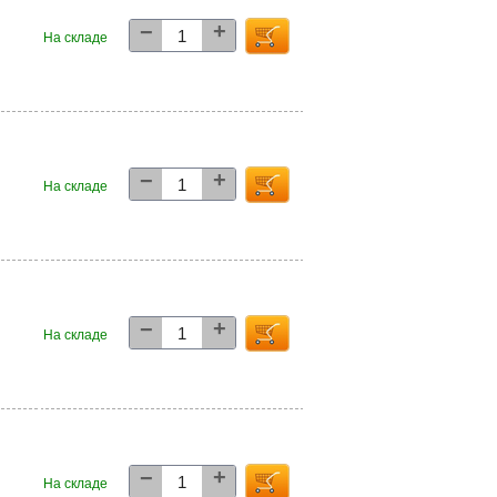
+
−
1
На складе
+
−
3
На складе
+
−
7
На складе
+
−
9
На складе