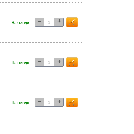
+
−
7
На складе
+
−
6
На складе
+
−
7
На складе