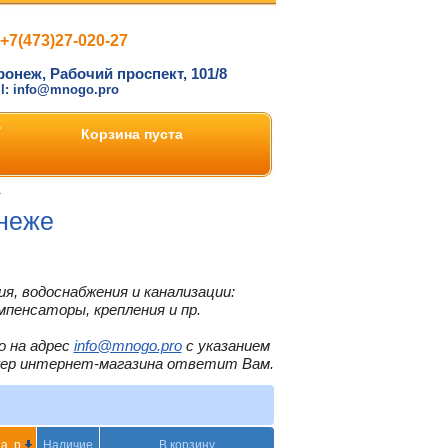
+7(473)27-020-27
ронеж, Рабочий проспект, 101/8
il: info@mnogo.pro
Корзина пуста
»
онеже
я, водоснабжения и канализации:
мпенсаторы, крепления и пр.
о на адрес
info@mnogo.pro
с указанием
жер интернет-магазина ответит Вам.
а, р
Наличие
В корзину