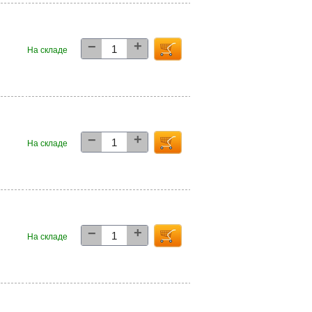
+
−
3
На складе
+
−
0
На складе
+
−
0
На складе