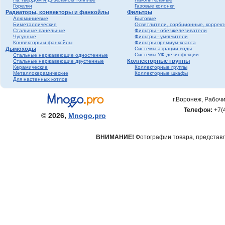
Горелки
Газовые колонки
Радиаторы, конвекторы и фанкойлы
Фильтры
Алюминиевые
Бытовые
Биметаллические
Осветлители, сорбционные, коррек
Стальные панельные
Фильтры - обезжелезиватели
Чугунные
Фильтры - умягчители
Конвекторы и фанкойлы
Фильтры премиум-класса
Дымоходы
Системы аэрации воды
Системы УФ дезинфекции
Стальные нержавеющие одностенные
Коллекторные группы
Стальные нержавеющие двустенные
Керамические
Коллекторные группы
Металлокерамические
Коллекторные шкафы
Для настенных котлов
г.Воронеж, Рабочи
Телефон:
+7(
© 2026,
Mnogo.pro
ВНИМАНИЕ!
Фотографии товара, представле