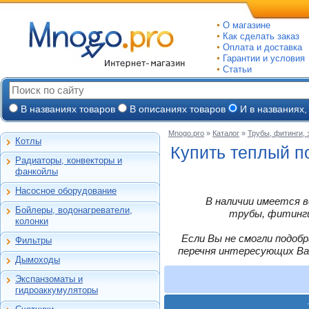
О магазине
Как сделать заказ
Оплата и доставка
Гарантии и условия
Статьи
В названиях товаров
В описаниях товаров
И в названиях,
Mnogo.pro
»
Каталог
»
Трубы, фитинги,
Котлы
Настенные газовые
Купить теплый по
Радиаторы, конвекторы и
Напольные газовые
Алюминиевые
фанкойлы
Электрокотлы
Биметаллические
Насосное оборудование
На твердом и
Стальные панельные
Циркуляционные
В наличии имеется в
дизельном топливе
Бойлеры, водонагреватели,
Чугунные
Насосные станции
трубы, фитинги,
Горелки, надстройки
Емкостные косвенного
колонки
Конвекторы и
Канализационные
нагрева
фанкойлы
станции, насосы
Если Вы не смогли подоб
Фильтры
Бойлеры газовые
Бытовые
Газовые конвекторы
перечня интересующих Ва
Дренажные
Электрические
Дымоходы
Автоматические
Комплектующие
Скважинные
проточные
Для настенных котлов
фильтры-
погружные
Стальные трубчатые
Экспанзоматы и
Накопительные
обезжелезиватели
Феррум -
Экспанзоматы
Фекальные
гидроаккумуляторы
нержавеющие
Газовые колонки
Автоматические
одностенные
Гидроаккумуляторы
Промышленные
фильтры-умягчители