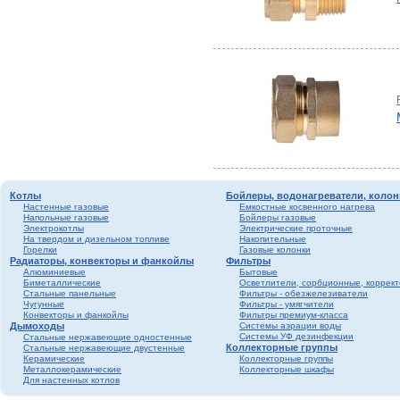
Котлы
Бойлеры, водонагреватели, колон
Настенные газовые
Емкостные косвенного нагрева
Напольные газовые
Бойлеры газовые
Электрокотлы
Электрические проточные
На твердом и дизельном топливе
Накопительные
Горелки
Газовые колонки
Радиаторы, конвекторы и фанкойлы
Фильтры
Алюминиевые
Бытовые
Биметаллические
Осветлители, сорбционные, коррек
Стальные панельные
Фильтры - обезжелезиватели
Чугунные
Фильтры - умягчители
Конвекторы и фанкойлы
Фильтры премиум-класса
Дымоходы
Системы аэрации воды
Системы УФ дезинфекции
Стальные нержавеющие одностенные
Коллекторные группы
Стальные нержавеющие двустенные
Керамические
Коллекторные группы
Металлокерамические
Коллекторные шкафы
Для настенных котлов