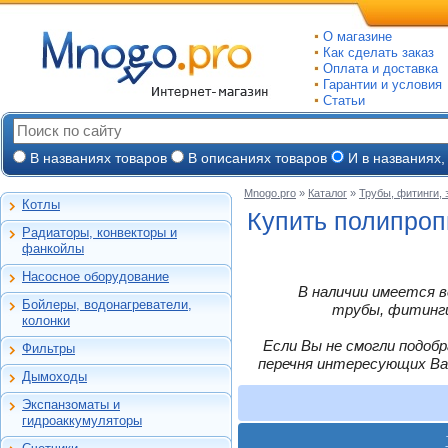
О магазине
Как сделать заказ
Оплата и доставка
Гарантии и условия
Статьи
В названиях товаров
В описаниях товаров
И в названиях,
Mnogo.pro
»
Каталог
»
Трубы, фитинги,
Котлы
Настенные газовые
Купить полипроп
Радиаторы, конвекторы и
Напольные газовые
Алюминиевые
фанкойлы
Электрокотлы
Биметаллические
Насосное оборудование
На твердом и
Стальные панельные
Циркуляционные
В наличии имеется в
дизельном топливе
Бойлеры, водонагреватели,
Чугунные
Насосные станции
трубы, фитинги,
Горелки, надстройки
Емкостные косвенного
колонки
Конвекторы и
Канализационные
нагрева
фанкойлы
станции, насосы
Если Вы не смогли подоб
Фильтры
Бойлеры газовые
Бытовые
Газовые конвекторы
перечня интересующих Ва
Дренажные
Электрические
Дымоходы
Автоматические
Комплектующие
Скважинные
проточные
Для настенных котлов
фильтры-
погружные
Стальные трубчатые
Экспанзоматы и
Накопительные
обезжелезиватели
Феррум -
Экспанзоматы
Фекальные
гидроаккумуляторы
нержавеющие
Газовые колонки
Автоматические
одностенные
Гидроаккумуляторы
Промышленные
фильтры-умягчители