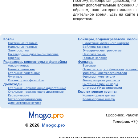
Метизы
Поэтому, приобретая дымоход, не 
влечёт дополнительные вложения. Л
Полипропилен серый
образом, наш интернет-магазин 
Полипропилен белый
длительное время. Есть на сайте 
веществам.
Гофрированная
нержавеющая труба и
фитинги
Котлы
Бойлеры, водонагреватели, колон
Настенные газовые
Емкостные косвенного нагрева
Напольные газовые
Бойлеры газовые
Электрокотлы
Электрические проточные
На твердом и дизельном топливе
Накопительные
Горелки
Газовые колонки
Радиаторы, конвекторы и фанкойлы
Фильтры
Алюминиевые
Бытовые
Биметаллические
Осветлители, сорбционные, коррек
Стальные панельные
Фильтры - обезжелезиватели
Чугунные
Фильтры - умягчители
Конвекторы и фанкойлы
Фильтры премиум-класса
Дымоходы
Системы аэрации воды
Системы УФ дезинфекции
Стальные нержавеющие одностенные
Коллекторные группы
Стальные нержавеющие двустенные
Керамические
Коллекторные группы
Металлокерамические
Коллекторные шкафы
Для настенных котлов
г.Воронеж, Рабочи
Телефон:
+7(
© 2026,
Mnogo.pro