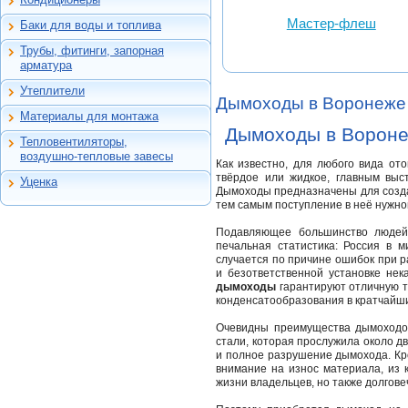
Манометры,
коллекторные модули
Настенные сплит-
термометры,
Источники
системы
Мастер-флеш
Баки для воды и топлива
термоманометры и пр.
бесперебойного
Баки для воды
питания
Редукторы, клапаны
Трубы, фитинги, запорная
Баки для топлива
соленоидные и
Металлопластик
арматура
предохранительные,
Полиэтилен ПНД
воздухоотводчики,
Утеплители
термоголовки
Сшитый полиэтилен
Для труб и теплого
Дымоходы в Воронеже
пола
Материалы для монтажа
Средства
Канализация
Антифриз
автоматизации систем
Дымоходы в Ворон
Универсальная
Сифоны
Тепловентиляторы,
водоснабжения
теплоизоляция
Инструмент
Воздушно-тепловые
Подводки для воды и
воздушно-тепловые завесы
Системы
Греющий кабель
Расходные материалы
завесы
Как известно, для любого вида ото
газа, изолирующие
предотвращения
твёрдое или жидкое, главным выст
соединения
Уценка
Средства
Тепловентиляторы
протечек воды
Уценка
Дымоходы предназначены для создан
индивидуальной
Шаровые краны
тем самым поступление в неё нужног
Автоматика Danfoss
защиты
Запорно-
Группы безопасности
регулирующая
Подавляющее большинство людей 
Погодозависимая
арматура
печальная статистика: Россия в 
автоматика для
случается по причине ошибок при 
Резьбовые, обжимные,
идивидуальных
и безответственной установке не
зажимные, пресс-
котельных и ТП
дымоходы
гарантируют отличную т
фитинги
конденсатообразования в кратчайши
Тепловая автоматика
Компрессионные
Zont
фитинги ПНД
Очевидны преимущества дымоходов
Трубопроводная
стали, которая прослужила около д
арматура Valtec
и полное разрушение дымохода. Кр
внимание на износ материала, из к
Черный металл
жизни владельцев, но также долгов
Теплый пол