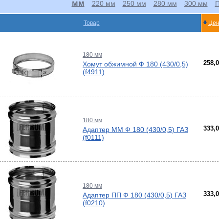
мм
220 мм
250 мм
280 мм
300 мм
П
-
Товар
Цен
жа
ты
ющие
180 мм
тры
ющие
258,
Хомут обжимной Ф 180 (430/0,5)
жа
(f4911)
одки
ры
180 мм
333,
Адаптер ММ Ф 180 (430/0,5) ГАЗ
(f0111)
ели
вых
а
180 мм
ды
кафы
333,
Адаптер ПП Ф 180 (430/0,5) ГАЗ
ры
(f0210)
лы
и,