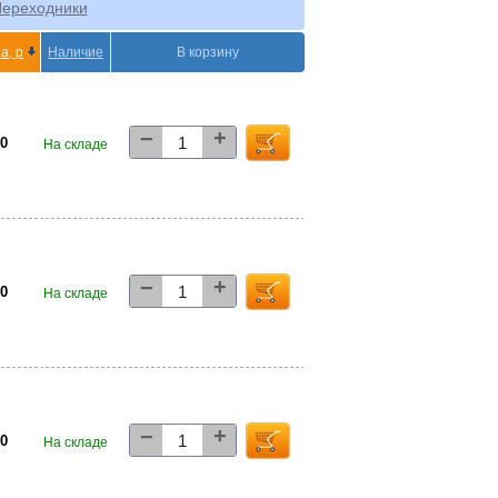
ереходники
а, р
Наличие
В корзину
+
−
00
На складе
+
−
00
На складе
+
−
00
На складе