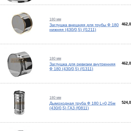
дули
-
и пр.
ны
180 мм
ые,
462,
Заглушка внешняя для трубы Ф 180
,
нижняя (430/0,5) (f1211)
лен
о
истем
вые
ы и
риалы
е
ы
180 мм
462,
Заглушка для ревизии внутренняя
ss
Ф 180 (430/0,5) (f1311)
ости
мные,
ика
180 мм
524,
Дымоходная труба Ф 180 L=0,25м
(430/0,5) ГАЗ (f0811)