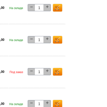
+
−
5,00
На складе
+
−
0,00
На складе
+
−
0,00
Под заказ
+
−
5,00
На складе