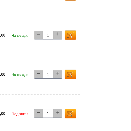
+
−
1,00
На складе
+
−
6,00
На складе
+
−
5,00
Под заказ