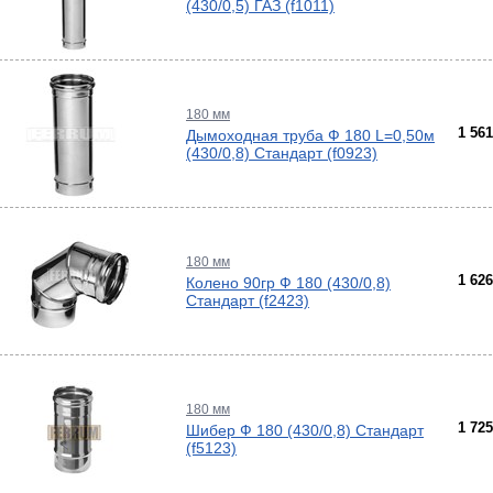
(430/0,5) ГАЗ (f1011)
180 мм
1 56
Дымоходная труба Ф 180 L=0,50м
(430/0,8) Стандарт (f0923)
180 мм
1 62
Колено 90гр Ф 180 (430/0,8)
Стандарт (f2423)
180 мм
1 72
Шибер Ф 180 (430/0,8) Стандарт
(f5123)