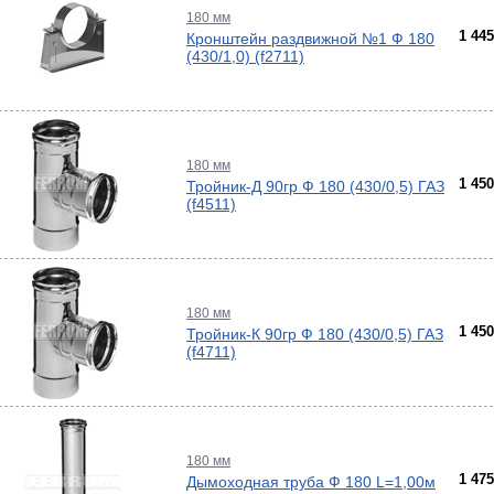
180 мм
1 44
Кронштейн раздвижной №1 Ф 180
(430/1,0) (f2711)
180 мм
1 45
Тройник-Д 90гр Ф 180 (430/0,5) ГАЗ
(f4511)
180 мм
1 45
Тройник-К 90гр Ф 180 (430/0,5) ГАЗ
(f4711)
180 мм
1 47
Дымоходная труба Ф 180 L=1,00м