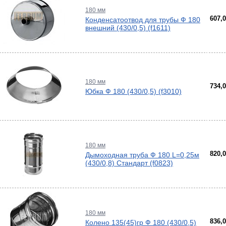
180 мм
ерый
607,
Конденсатоотвод для трубы Ф 180
елый
внешний (430/0,5) (f1611)
ба и
180 мм
734,
Юбка Ф 180 (430/0,5) (f3010)
180 мм
820,
Дымоходная труба Ф 180 L=0,25м
(430/0,8) Стандарт (f0823)
180 мм
836,
Колено 135(45)гр Ф 180 (430/0,5)