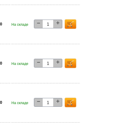
+
−
00
На складе
+
−
00
На складе
+
−
00
На складе