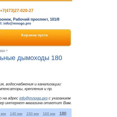
+7(473)27-020-27
ронеж, Рабочий проспект, 101/8
il: info@mnogo.pro
Корзина пуста
ницу
»
льные дымоходы 180
я, водоснабжения и канализации:
мпенсаторы, крепления и пр.
о на адрес
info@mnogo.pro
с указанием
жер интернет-магазина ответит Вам.
180
 мм
140 мм
150 мм
160 мм