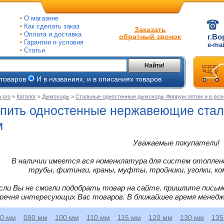
О магазине
Как сделать заказ
Заказать
Оплата и доставка
обратный звонок
г.Во
Гарантии и условия
e-ma
Статьи
Найти!
 товаров
И в названиях, и в описаниях товаров
.pro
»
Каталог
»
Дымоходы
»
Стальные одностенные дымоходы Феррум оптом и в роз
ые
пить одностенные нержавеющие ста
ые
м
ьные
Уважаемые покупатели!
ве
и
йки
ного
В наличии имеется вся номенклатура для систем отоплени
е
трубы, фитинги, краны, муфты, тройники, уголки, ко
ры
сли Вы не смогли подобрать товар на сайте, пришлите письм
тлов
речня интересующих Вас товаров. В ближайшее время менед
тые
и
0 мм
080 мм
100 мм
110 мм
115 мм
120 мм
130 мм
135
ели