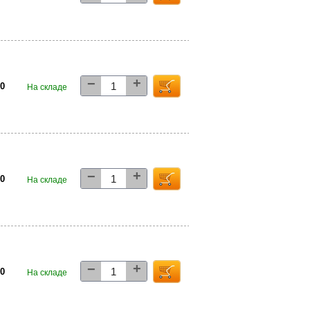
+
−
00
На складе
+
−
00
На складе
+
−
00
На складе