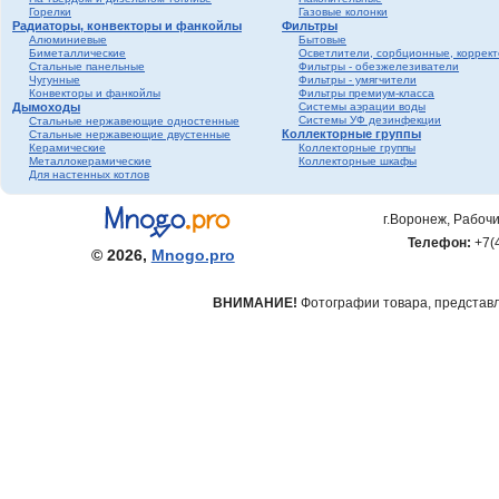
Горелки
Газовые колонки
Радиаторы, конвекторы и фанкойлы
Фильтры
Алюминиевые
Бытовые
Биметаллические
Осветлители, сорбционные, коррек
Стальные панельные
Фильтры - обезжелезиватели
Чугунные
Фильтры - умягчители
Конвекторы и фанкойлы
Фильтры премиум-класса
Дымоходы
Системы аэрации воды
Системы УФ дезинфекции
Стальные нержавеющие одностенные
Коллекторные группы
Стальные нержавеющие двустенные
Керамические
Коллекторные группы
Металлокерамические
Коллекторные шкафы
Для настенных котлов
г.Воронеж, Рабочи
Телефон:
+7(
© 2026,
Mnogo.pro
ВНИМАНИЕ!
Фотографии товара, представле