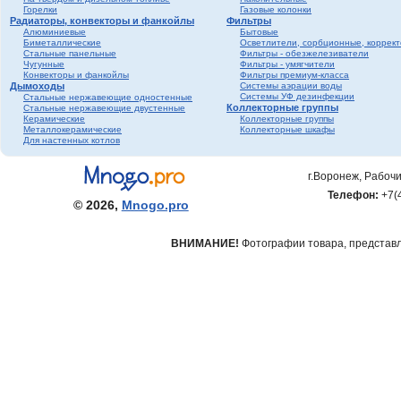
Горелки
Газовые колонки
Радиаторы, конвекторы и фанкойлы
Фильтры
Алюминиевые
Бытовые
Биметаллические
Осветлители, сорбционные, коррек
Стальные панельные
Фильтры - обезжелезиватели
Чугунные
Фильтры - умягчители
Конвекторы и фанкойлы
Фильтры премиум-класса
Дымоходы
Системы аэрации воды
Системы УФ дезинфекции
Стальные нержавеющие одностенные
Коллекторные группы
Стальные нержавеющие двустенные
Керамические
Коллекторные группы
Металлокерамические
Коллекторные шкафы
Для настенных котлов
г.Воронеж, Рабочи
Телефон:
+7(
© 2026,
Mnogo.pro
ВНИМАНИЕ!
Фотографии товара, представле