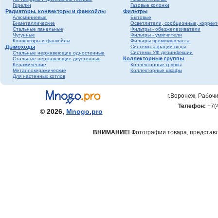
Горелки
Газовые колонки
Радиаторы, конвекторы и фанкойлы
Фильтры
Алюминиевые
Бытовые
Биметаллические
Осветлители, сорбционные, коррек
Стальные панельные
Фильтры - обезжелезиватели
Чугунные
Фильтры - умягчители
Конвекторы и фанкойлы
Фильтры премиум-класса
Дымоходы
Системы аэрации воды
Системы УФ дезинфекции
Стальные нержавеющие одностенные
Коллекторные группы
Стальные нержавеющие двустенные
Керамические
Коллекторные группы
Металлокерамические
Коллекторные шкафы
Для настенных котлов
г.Воронеж, Рабочи
Телефон:
+7(
© 2026,
Mnogo.pro
ВНИМАНИЕ!
Фотографии товара, представле