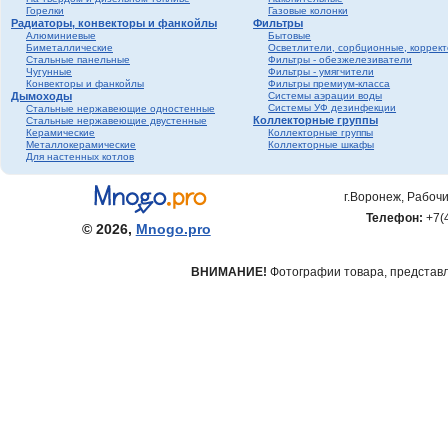
Горелки
Газовые колонки
Радиаторы, конвекторы и фанкойлы
Фильтры
Алюминиевые
Бытовые
Биметаллические
Осветлители, сорбционные, коррек
Стальные панельные
Фильтры - обезжелезиватели
Чугунные
Фильтры - умягчители
Конвекторы и фанкойлы
Фильтры премиум-класса
Дымоходы
Системы аэрации воды
Системы УФ дезинфекции
Стальные нержавеющие одностенные
Коллекторные группы
Стальные нержавеющие двустенные
Керамические
Коллекторные группы
Металлокерамические
Коллекторные шкафы
Для настенных котлов
г.Воронеж, Рабочи
Телефон:
+7(
© 2026,
Mnogo.pro
ВНИМАНИЕ!
Фотографии товара, представле