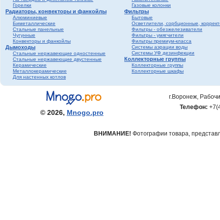
Горелки
Газовые колонки
Радиаторы, конвекторы и фанкойлы
Фильтры
Алюминиевые
Бытовые
Биметаллические
Осветлители, сорбционные, коррек
Стальные панельные
Фильтры - обезжелезиватели
Чугунные
Фильтры - умягчители
Конвекторы и фанкойлы
Фильтры премиум-класса
Дымоходы
Системы аэрации воды
Системы УФ дезинфекции
Стальные нержавеющие одностенные
Коллекторные группы
Стальные нержавеющие двустенные
Керамические
Коллекторные группы
Металлокерамические
Коллекторные шкафы
Для настенных котлов
г.Воронеж, Рабочи
Телефон:
+7(
© 2026,
Mnogo.pro
ВНИМАНИЕ!
Фотографии товара, представле