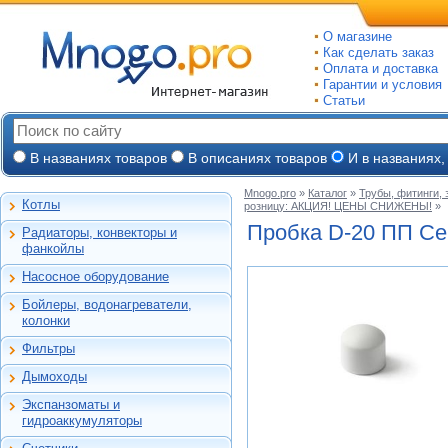
О магазине
Как сделать заказ
Оплата и доставка
Гарантии и условия
Статьи
В названиях товаров
В описаниях товаров
И в названиях,
Mnogo.pro
»
Каталог
»
Трубы, фитинги,
Котлы
розницу: АКЦИЯ! ЦЕНЫ СНИЖЕНЫ!
»
Настенные газовые
Пробка
D-20
ПП Се
Радиаторы, конвекторы и
Напольные газовые
Алюминиевые
фанкойлы
Электрокотлы
Биметаллические
Насосное оборудование
На твердом и
Стальные панельные
Циркуляционные
дизельном топливе
Бойлеры, водонагреватели,
Чугунные
Насосные станции
Горелки, надстройки
Емкостные косвенного
колонки
Конвекторы и
Канализационные
нагрева
фанкойлы
станции, насосы
Фильтры
Бойлеры газовые
Бытовые
Газовые конвекторы
Дренажные
Электрические
Дымоходы
Автоматические
Комплектующие
Скважинные
проточные
Для настенных котлов
фильтры-
погружные
Стальные трубчатые
Экспанзоматы и
Накопительные
обезжелезиватели
Феррум -
Экспанзоматы
Фекальные
гидроаккумуляторы
нержавеющие
Газовые колонки
Автоматические
одностенные
Гидроаккумуляторы
Промышленные
фильтры-умягчители