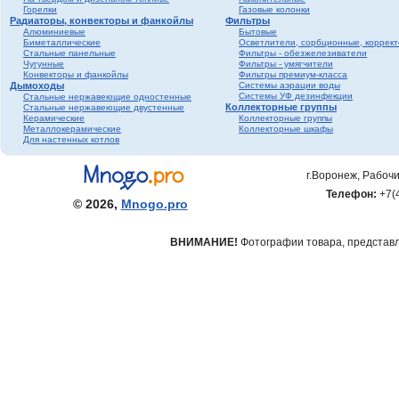
Горелки
Газовые колонки
Радиаторы, конвекторы и фанкойлы
Фильтры
Алюминиевые
Бытовые
Биметаллические
Осветлители, сорбционные, коррек
Стальные панельные
Фильтры - обезжелезиватели
Чугунные
Фильтры - умягчители
Конвекторы и фанкойлы
Фильтры премиум-класса
Дымоходы
Системы аэрации воды
Системы УФ дезинфекции
Стальные нержавеющие одностенные
Коллекторные группы
Стальные нержавеющие двустенные
Керамические
Коллекторные группы
Металлокерамические
Коллекторные шкафы
Для настенных котлов
г.Воронеж, Рабочи
Телефон:
+7(
© 2026,
Mnogo.pro
ВНИМАНИЕ!
Фотографии товара, представле