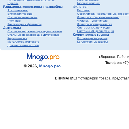
Горелки
Газовые колонки
Радиаторы, конвекторы и фанкойлы
Фильтры
Алюминиевые
Бытовые
Биметаллические
Осветлители, сорбционные, коррек
Стальные панельные
Фильтры - обезжелезиватели
Чугунные
Фильтры - умягчители
Конвекторы и фанкойлы
Фильтры премиум-класса
Дымоходы
Системы аэрации воды
Системы УФ дезинфекции
Стальные нержавеющие одностенные
Коллекторные группы
Стальные нержавеющие двустенные
Керамические
Коллекторные группы
Металлокерамические
Коллекторные шкафы
Для настенных котлов
г.Воронеж, Рабочи
Телефон:
+7(
© 2026,
Mnogo.pro
ВНИМАНИЕ!
Фотографии товара, представле