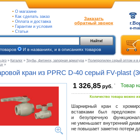
О магазине
Как сделать заказ
Заказать
Оплата и доставка
обратный звонок
г.Во
Гарантии и условия
e-ma
Статьи
Найти!
 товаров
И в названиях, и в описаниях товаров
.pro
»
Каталог
»
Трубы, фитинги, запорная арматура
»
Полипропилен серый оптом и в 
цу
»
ые
ровой кран
из PPRC D-40
серый
FV-plast
(3
ые
.
1 326,85
Товар н
руб.
ьные
ве
и
Количество товара можно из
йки
ного
е
Шарнирный кран с хромир
вставками был предложен
ры
и безупречную функциональ
тлов
не уменьшает внутренний диаме
тые
и
не повышает заметно потери да
ры
ели