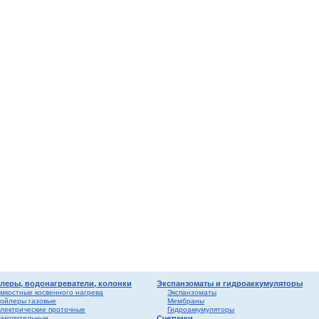
мные,
ика
ура
ерый
елый
о
ба и
вые
риалы
ы
леры, водонагреватели, колонки
Экспанзоматы и гидроаккумуляторы
мкостные косвенного нагрева
Экспанзоматы
ойлеры газовые
Мембраны
лектрические проточные
Гидроаккумуляторы
акопительные
Счетчики