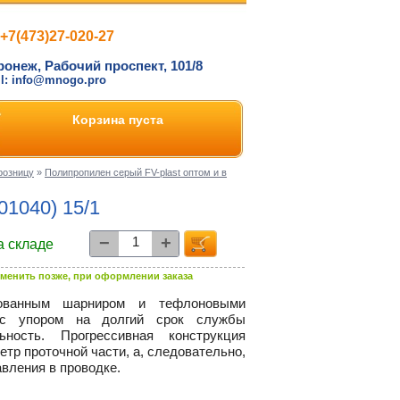
+7(473)27-020-27
ронеж, Рабочий проспект, 101/8
il: info@mnogo.pro
Корзина пуста
розницу
»
Полипропилен серый FV-plast оптом и в
01040) 15/1
−
+
а складе
менить позже, при оформлении заказа
ованным шарниром и тефлоновыми
 с упором на долгий срок службы
ность. Прогрессивная конструкция
тр проточной части, а, следовательно,
вления в проводке.