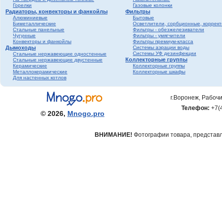
Горелки
Газовые колонки
Радиаторы, конвекторы и фанкойлы
Фильтры
Алюминиевые
Бытовые
Биметаллические
Осветлители, сорбционные, коррек
Стальные панельные
Фильтры - обезжелезиватели
Чугунные
Фильтры - умягчители
Конвекторы и фанкойлы
Фильтры премиум-класса
Дымоходы
Системы аэрации воды
Системы УФ дезинфекции
Стальные нержавеющие одностенные
Коллекторные группы
Стальные нержавеющие двустенные
Керамические
Коллекторные группы
Металлокерамические
Коллекторные шкафы
Для настенных котлов
г.Воронеж, Рабочи
Телефон:
+7(
© 2026,
Mnogo.pro
ВНИМАНИЕ!
Фотографии товара, представле