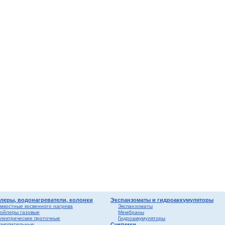
мные,
ика
ура
ерый
елый
о
ба и
вые
риалы
ы
леры, водонагреватели, колонки
Экспанзоматы и гидроаккумуляторы
мкостные косвенного нагрева
Экспанзоматы
ойлеры газовые
Мембраны
лектрические проточные
Гидроаккумуляторы
акопительные
Счетчики