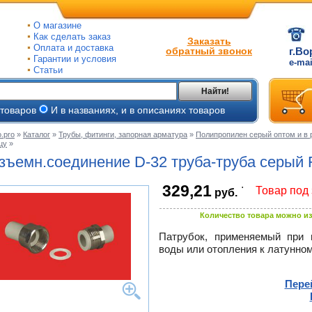
О магазине
Как сделать заказ
Заказать
Оплата и доставка
обратный звонок
г.Во
Гарантии и условия
e-ma
Статьи
Найти!
 товаров
И в названиях, и в описаниях товаров
.pro
»
Каталог
»
Трубы, фитинги, запорная арматура
»
Полипропилен серый оптом и в 
цу
»
ые
зъемн.соединение
D-32 труба-труба
серый
ые
.
329,21
Товар под 
руб.
ьные
ве
и
Количество товара можно из
йки
ного
е
Патрубок, применяемый при 
воды или отопления к латунно
ры
тлов
тые
и
Пере
ры
ели