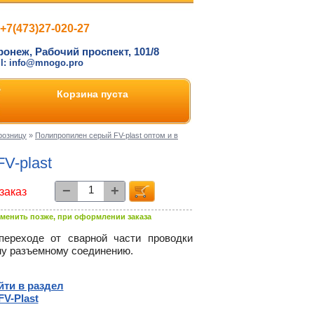
+7(473)27-020-27
ронеж, Рабочий проспект, 101/8
il: info@mnogo.pro
Корзина пуста
розницу
»
Полипропилен серый FV-plast оптом и в
FV-plast
−
+
заказ
менить позже, при оформлении заказа
переходе от сварной части проводки
му разъемному соединению.
йти в раздел
FV-Plast