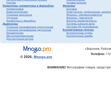
Горелки
Газовые колонки
Радиаторы, конвекторы и фанкойлы
Фильтры
Алюминиевые
Бытовые
Биметаллические
Осветлители, сорбционные, коррек
Стальные панельные
Фильтры - обезжелезиватели
Чугунные
Фильтры - умягчители
Конвекторы и фанкойлы
Фильтры премиум-класса
Дымоходы
Системы аэрации воды
Системы УФ дезинфекции
Стальные нержавеющие одностенные
Коллекторные группы
Стальные нержавеющие двустенные
Керамические
Коллекторные группы
Металлокерамические
Коллекторные шкафы
Для настенных котлов
г.Воронеж, Рабочи
Телефон:
+7(
© 2026,
Mnogo.pro
ВНИМАНИЕ!
Фотографии товара, представле