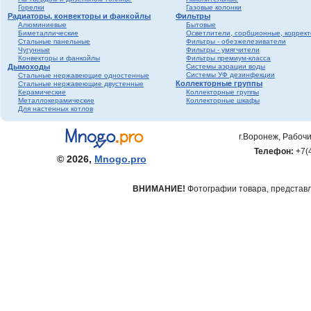
Горелки
Газовые колонки
Радиаторы, конвекторы и фанкойлы
Фильтры
Алюминиевые
Бытовые
Биметаллические
Осветлители, сорбционные, коррек
Стальные панельные
Фильтры - обезжелезиватели
Чугунные
Фильтры - умягчители
Конвекторы и фанкойлы
Фильтры премиум-класса
Дымоходы
Системы аэрации воды
Системы УФ дезинфекции
Стальные нержавеющие одностенные
Коллекторные группы
Стальные нержавеющие двустенные
Керамические
Коллекторные группы
Металлокерамические
Коллекторные шкафы
Для настенных котлов
г.Воронеж, Рабочи
Телефон:
+7(
© 2026,
Mnogo.pro
ВНИМАНИЕ!
Фотографии товара, представле