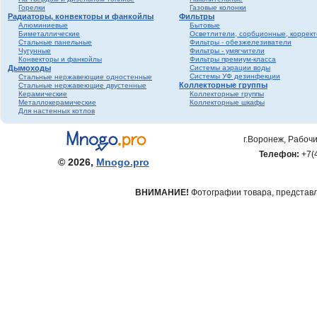
Горелки
Газовые колонки
Радиаторы, конвекторы и фанкойлы
Фильтры
Алюминиевые
Бытовые
Биметаллические
Осветлители, сорбционные, коррек
Стальные панельные
Фильтры - обезжелезиватели
Чугунные
Фильтры - умягчители
Конвекторы и фанкойлы
Фильтры премиум-класса
Дымоходы
Системы аэрации воды
Системы УФ дезинфекции
Стальные нержавеющие одностенные
Коллекторные группы
Стальные нержавеющие двустенные
Керамические
Коллекторные группы
Металлокерамические
Коллекторные шкафы
Для настенных котлов
г.Воронеж, Рабочи
Телефон:
+7(
© 2026,
Mnogo.pro
ВНИМАНИЕ!
Фотографии товара, представле