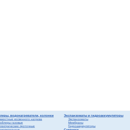
мные,
ика
ура
ерый
елый
о
ба и
вые
риалы
ы
леры, водонагреватели, колонки
Экспанзоматы и гидроаккумуляторы
мкостные косвенного нагрева
Экспанзоматы
ойлеры газовые
Мембраны
лектрические проточные
Гидроаккумуляторы
акопительные
Счетчики