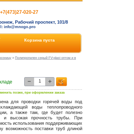
+7(473)27-020-27
ронеж, Рабочий проспект, 101/8
il: info@mnogo.pro
Корзина пуста
розницу
»
Полипропилен серый FV-plast оптом и в
−
+
складе
менить позже, при оформлении заказа
чена для проводки горячей воды под
охлаждающей воды теплопроводного
ции, а также там, где будет полезно
е и высокая прочность трубы. При
имость использования поддерживающих
зу возможность поставки труб длиной