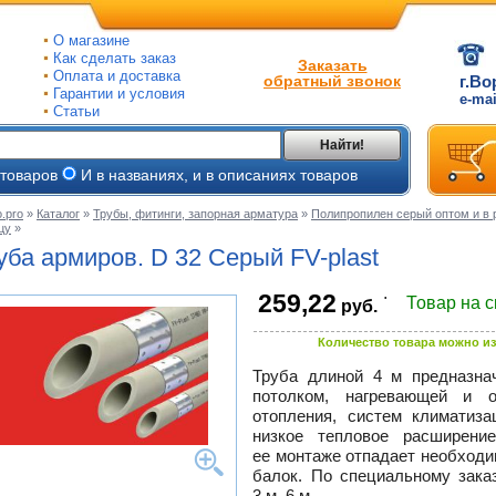
О магазине
Как сделать заказ
Заказать
Оплата и доставка
обратный звонок
г.Во
Гарантии и условия
e-ma
Статьи
Найти!
 товаров
И в названиях, и в описаниях товаров
.pro
»
Каталог
»
Трубы, фитинги, запорная арматура
»
Полипропилен серый оптом и в 
цу
»
ые
уба армиров. D 32 Серый
FV-plast
ые
.
259,22
Товар на 
руб.
ьные
ве
и
Количество товара можно из
йки
ного
е
Труба длиной 4 м предназна
потолком, нагревающей и 
ры
отопления, систем климатиза
тлов
низкое тепловое расширени
тые
и
ее монтаже отпадает необход
балок. По специальному зака
ры
ели
3 м, 6 м.