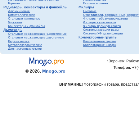
Горелки
Газовые колонки
Радиаторы, конвекторы и фанкойлы
Фильтры
Алюминиевые
Бытовые
Биметаллические
Осветлители, сорбционные, коррек
Стальные панельные
Фильтры - обезжелезиватели
Чугунные
Фильтры - умягчители
Конвекторы и фанкойлы
Фильтры премиум-класса
Дымоходы
Системы аэрации воды
Системы УФ дезинфекции
Стальные нержавеющие одностенные
Коллекторные группы
Стальные нержавеющие двустенные
Керамические
Коллекторные группы
Металлокерамические
Коллекторные шкафы
Для настенных котлов
г.Воронеж, Рабочи
Телефон:
+7(
© 2026,
Mnogo.pro
ВНИМАНИЕ!
Фотографии товара, представле