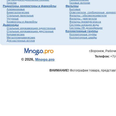
Горелки
Газовые колонки
Радиаторы, конвекторы и фанкойлы
Фильтры
Алюминиевые
Бытовые
Биметаллические
Осветлители, сорбционные, коррек
Стальные панельные
Фильтры - обезжелезиватели
Чугунные
Фильтры - умягчители
Конвекторы и фанкойлы
Фильтры премиум-класса
Дымоходы
Системы аэрации воды
Системы УФ дезинфекции
Стальные нержавеющие одностенные
Коллекторные группы
Стальные нержавеющие двустенные
Керамические
Коллекторные группы
Металлокерамические
Коллекторные шкафы
Для настенных котлов
г.Воронеж, Рабочи
Телефон:
+7(
© 2026,
Mnogo.pro
ВНИМАНИЕ!
Фотографии товара, представле