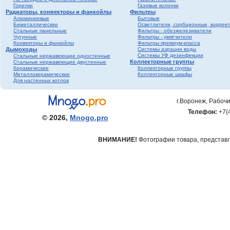
Горелки
Газовые колонки
Радиаторы, конвекторы и фанкойлы
Фильтры
Алюминиевые
Бытовые
Биметаллические
Осветлители, сорбционные, коррек
Стальные панельные
Фильтры - обезжелезиватели
Чугунные
Фильтры - умягчители
Конвекторы и фанкойлы
Фильтры премиум-класса
Дымоходы
Системы аэрации воды
Системы УФ дезинфекции
Стальные нержавеющие одностенные
Коллекторные группы
Стальные нержавеющие двустенные
Керамические
Коллекторные группы
Металлокерамические
Коллекторные шкафы
Для настенных котлов
г.Воронеж, Рабочи
Телефон:
+7(
© 2026,
Mnogo.pro
ВНИМАНИЕ!
Фотографии товара, представле