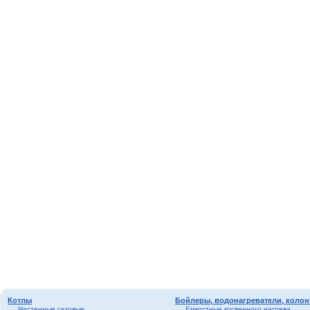
Котлы
Бойлеры, водонагреватели, колон
Настенные газовые
Емкостные косвенного нагрева