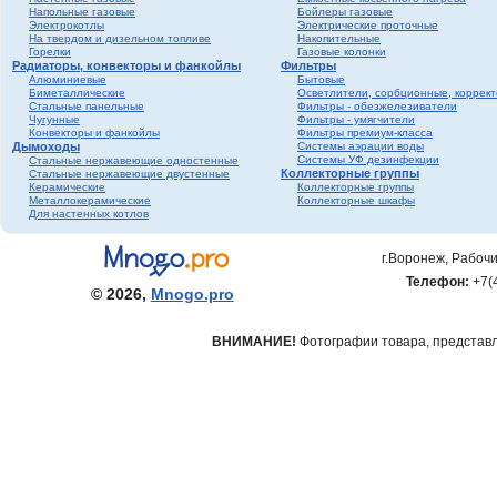
Напольные газовые
Бойлеры газовые
Электрокотлы
Электрические проточные
На твердом и дизельном топливе
Накопительные
Горелки
Газовые колонки
Радиаторы, конвекторы и фанкойлы
Фильтры
Алюминиевые
Бытовые
Биметаллические
Осветлители, сорбционные, коррек
Стальные панельные
Фильтры - обезжелезиватели
Чугунные
Фильтры - умягчители
Конвекторы и фанкойлы
Фильтры премиум-класса
Дымоходы
Системы аэрации воды
Системы УФ дезинфекции
Стальные нержавеющие одностенные
Коллекторные группы
Стальные нержавеющие двустенные
Керамические
Коллекторные группы
Металлокерамические
Коллекторные шкафы
Для настенных котлов
г.Воронеж, Рабочи
Телефон:
+7(
© 2026,
Mnogo.pro
ВНИМАНИЕ!
Фотографии товара, представле