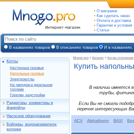
О магазине
Как сделать заказ
Оплата и доставка
Гарантии и условия
Статьи
В названиях товаров
В описаниях товаров
И в названиях,
Mnogo.pro
»
Каталог
»
Котлы отопления
Котлы
Настенные газовые
Купить напольны
Настенные газовые
Напольные газовые
Vaillant
Напольные газовые
Электрокотлы
Vaillant
Protherm
Электрокотлы
На твердом и
Protherm
Protherm
Daewoo
На твердом и дизельном
В наличии имеется в
дизельном топливе
Protherm
топливе
Эван
Alphatherm
Baxi
трубы, фитинги,
Горелки, надстройки
Горелки, надстройки
Kiturami
ACV
Ferroli
Ariston
Baltur
ACV
Vaillant
Радиаторы, конвекторы и
Если Вы не смогли подоб
De Dietrich
Ferroli
Алюминиевые
FBR
фанкойлы
Лемакс
перечня интересующих Ва
Navien
Electrolux
Electrolux
Биметаллические
Protherm
Navien
Rilano
ACV
Насосное оборудование
Viessman
Стальные панельные
Циркуляционные
ACV
Alphatherm
BAXI
Bo
Бастион
BAXI
De Dietrich
Бойлеры, водонагреватели,
Чугунные
Насосные станции
Емкостные косвенного
Baxi
Лемакс
Bosch
колонки
Конвекторы и
Канализационные
нагрева
Лемакс