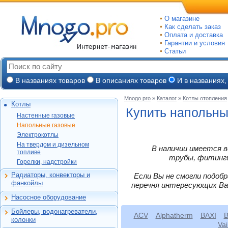
О магазине
Как сделать заказ
Оплата и доставка
Гарантии и условия
Статьи
В названиях товаров
В описаниях товаров
И в названиях,
Mnogo.pro
»
Каталог
»
Котлы отопления
Котлы
Настенные газовые
Купить напольные
Настенные газовые
Напольные газовые
Vaillant
Напольные газовые
Электрокотлы
Vaillant
Protherm
Электрокотлы
На твердом и
Protherm
Protherm
Daewoo
На твердом и дизельном
В наличии имеется в
дизельном топливе
Protherm
топливе
Эван
Alphatherm
Baxi
трубы, фитинги,
Горелки, надстройки
Горелки, надстройки
Kiturami
ACV
Ferroli
Ariston
Baltur
ACV
Vaillant
Радиаторы, конвекторы и
Если Вы не смогли подоб
De Dietrich
Ferroli
Алюминиевые
FBR
фанкойлы
Лемакс
перечня интересующих Ва
Navien
Electrolux
Electrolux
Биметаллические
Protherm
Navien
Rilano
ACV
Насосное оборудование
Viessman
Стальные панельные
Циркуляционные
Бастион
BAXI
De Dietrich
Бойлеры, водонагреватели,
Чугунные
Насосные станции
ACV
Alphatherm
BAXI
B
Емкостные косвенного
Baxi
Лемакс
Bosch
колонки
Конвекторы и
Канализационные
нагрева
Vai
Лемакс