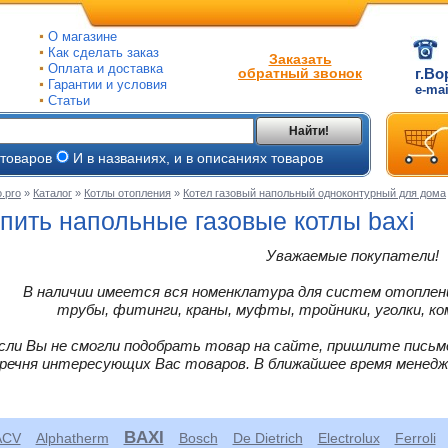
О магазине
Как сделать заказ
Заказать
Оплата и доставка
обратный звонок
г.Во
Гарантии и условия
e-ma
Статьи
Найти!
 товаров
И в названиях, и в описаниях товаров
.pro
»
Каталог
»
Котлы отопления
»
Котел газовый напольный одноконтурный для дома
ые
пить напольные газовые котлы baxi
ые
Уважаемые покупатели!
В наличии имеется вся номенклатура для систем отоплени
ве
трубы, фитинги, краны, муфты, тройники, уголки, ко
йки
сли Вы не смогли подобрать товар на сайте, пришлите письм
речня интересующих Вас товаров. В ближайшее время менед
ьные
и
ного
BAXI
ACV
Alphatherm
Bosch
De Dietrich
Electrolux
Ferroli
е