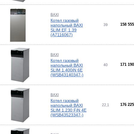
истем
вые
ы и
риалы
е
BAXI
ы
Котел газовый
158 55
напольный BAXI
39
ss
SLIM EF 1.39
ости
(A7116067)
мные,
BAXI
ика
Котел газовый
171 19
напольный BAXI
40
SLIM 1.400iN 6E
(WSB43140347-)
BAXI
ерый
Котел газовый
176 22
напольный BAXI
22,1
елый
SLIM 1.230 FiN 4E
(WSB43523347-)
ба и