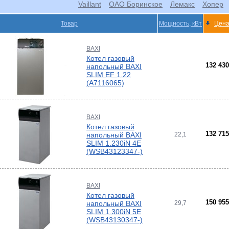
Vaillant
ОАО Боринское
Лемакс
Хопер
ры
Товар
Мощность, кВт
Цена
тлов
тые
и
BAXI
ры
ели
Котел газовый
-
132 43
напольный BAXI
SLIM EF 1.22
ели
(A7116065)
ты
ющие
вых
а
BAXI
тры
ющие
Котел газовый
ды
кафы
ры
132 71
напольный BAXI
22,1
лы
SLIM 1.230iN 4E
(WSB43123347-)
и,
дули
-
и пр.
ны
BAXI
Котел газовый
ые,
150 95
напольный BAXI
29,7
,
SLIM 1.300iN 5E
лен
о
(WSB43130347-)