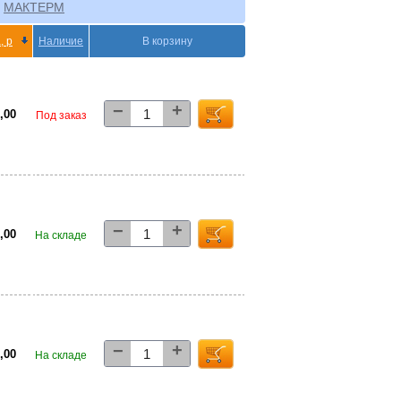
МАКТЕРМ
, р
Наличие
В корзину
+
−
0,00
Под заказ
+
−
5,00
На складе
+
−
5,00
На складе