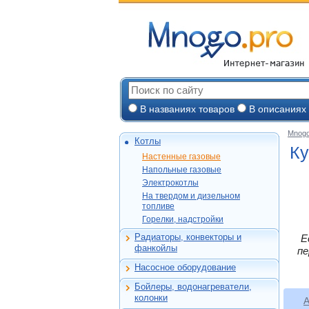
В названиях товаров
В описаниях
Mnogo
Котлы
Настенные газов
Ку
Настенные газовые
Напольные газов
Vaillant
Напольные газовые
Электрокотлы
Vaillant
Protherm
Электрокотлы
На твердом и
Protherm
Protherm
Daewoo
На твердом и дизельном
дизельном топли
Protherm
топливе
Эван
Alphatherm
Baxi
Горелки, надстро
Горелки, надстройки
Kiturami
ACV
Ferroli
Ariston
Baltur
ACV
Vaillant
Радиаторы, конвекторы и
Е
De Dietrich
Ferroli
Алюминиевые
FBR
фанкойлы
Лемакс
пе
Navien
Electrolux
Electrolux
Биметаллические
Protherm
Navien
Rilano
ACV
Насосное оборудование
Viessman
Стальные панел
Циркуляционные
Бастион
BAXI
De Dietrich
Бойлеры, водонагреватели,
Чугунные
Насосные станци
Емкостные косвен
Baxi
Лемакс
Bosch
колонки
A
Конвекторы и
Канализационны
нагрева
Лемакс