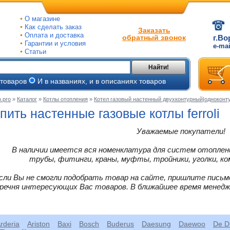
О магазине
Как сделать заказ
Заказать
Оплата и доставка
обратный звонок
г.Во
Гарантии и условия
e-ma
Статьи
Найти!
 товаров
И в названиях, и в описаниях товаров
.pro
»
Каталог
»
Котлы отопления
»
Котел газовый настенный двухконтурный|одноконт
ые
пить настенные газовые котлы ferroli
ые
Уважаемые покупатели!
В наличии имеется вся номенклатура для систем отоплени
ве
трубы, фитинги, краны, муфты, тройники, уголки, ко
йки
сли Вы не смогли подобрать товар на сайте, пришлите письм
речня интересующих Вас товаров. В ближайшее время менед
ьные
и
ного
rderia
Ariston
Baxi
Bosch
Buderus
Daesung
Daewoo
De Di
е