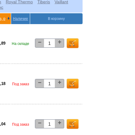
m
Royal Thermo
Tiberis
Vaillant
кс
, р
Наличие
В корзину
+
−
4,89
На складе
+
−
0,18
Под заказ
+
−
7,04
Под заказ