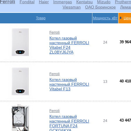
Ferroli
Fondital
Haier
Immergas
Kentatsu
Mizudo
Prother
Viessman
ОАО Боринское
Лема
ры
тлов
Товар
Мощность, кВт
Цена
тые
и
ры
ели
Ferroli
-
Котел газовый
39 96
настенный FERROLI
24
ели
Vitabel F24
ты
ZL0BYJ6JYA
ющие
вых
а
тры
ющие
Ferroli
ды
кафы
ры
Котел газовый
лы
40 41
13
настенный FERROLI
и,
Vitabel F13
дули
-
и пр.
ны
Ferroli
ые,
Котел газовый
,
43 44
настенный FERROLI
24
лен
о
FORTUNA F24
GCKG6KYA