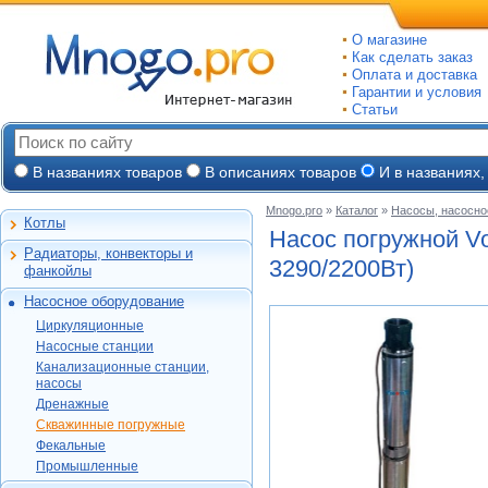
О магазине
Как сделать заказ
Оплата и доставка
Гарантии и условия
Статьи
В названиях товаров
В описаниях товаров
И в названиях,
Mnogo.pro
»
Каталог
»
Насосы, насосно
Котлы
Настенные газовые
Насос погружной V
Радиаторы, конвекторы и
Напольные газовые
3290/2200Вт)
Алюминиевые
фанкойлы
Электрокотлы
Биметаллические
Насосное оборудование
На твердом и
Стальные панельные
Циркуляционные
дизельном топливе
Циркуляционные
Чугунные
Насосные станции
Горелки, надстройки
DAB
Насосные станции
Конвекторы и
Канализационные
Jeelex
Wester
Канализационные станции,
фанкойлы
станции, насосы
Grundfos
насосы
DAB
Grundfos
Газовые конвекторы
Дренажные
Дренажные
DAB
Grundfos
Wilo
Комплектующие
Скважинные
DAB
Скважинные погружные
SFA
Kitline
погружные
Aquatech
Стальные трубчатые
DAB
Grundfos
Фекальные
Oasis
Wilo
Фекальные
TAEN
DAB
Водомет
Jeelex
Промышленные
Акватек
Промышленные
Konner
DAB
Джилекс
Jeelex