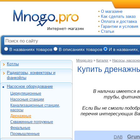
О магазине
Как сделать заказ
Оплата и доставка
Гарантии и условия
Статьи
В названиях товаров
В описаниях товаров
И в названиях,
Mnogo.pro
»
Каталог
»
Насосы, насосно
Котлы
Настенные газовые
Купить дренажны
Радиаторы, конвекторы и
Напольные газовые
Алюминиевые
фанкойлы
Электрокотлы
Биметаллические
Насосное оборудование
На твердом и
Стальные панельные
Циркуляционные
В наличии имеется в
дизельном топливе
Циркуляционные
Чугунные
Насосные станции
трубы, фитинги,
Горелки, надстройки
DAB
Насосные станции
Конвекторы и
Канализационные
Jeelex
Wester
Канализационные станции,
фанкойлы
станции, насосы
Если Вы не смогли подоб
Grundfos
насосы
DAB
Grundfos
Газовые конвекторы
перечня интересующих Ва
Дренажные
Дренажные
DAB
Grundfos
Wilo
Комплектующие
Скважинные
DAB
Скважинные погружные
SFA
Kitline
погружные
Aquatech
Стальные трубчатые
DAB
Grundfos
Фекальные
Oasis
Wilo
Фекальные
TAEN
DAB
Водомет
Jeelex
Промышленные
Grun
DAB
Акватек
Промышленные
Konner
DAB
Джилекс
Jeelex