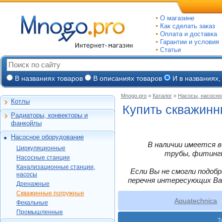
О магазине
Как сделать заказ
Оплата и доставка
Гарантии и условия
Статьи
В названиях товаров
В описаниях товаров
И в названиях,
Mnogo.pro
»
Каталог
»
Насосы, насосно
Котлы
Настенные газовые
Купить скважинн
Радиаторы, конвекторы и
Напольные газовые
Алюминиевые
фанкойлы
Электрокотлы
Биметаллические
Насосное оборудование
На твердом и
Стальные панельные
Циркуляционные
В наличии имеется в
дизельном топливе
Циркуляционные
Чугунные
Насосные станции
трубы, фитинги,
Горелки, надстройки
DAB
Насосные станции
Конвекторы и
Канализационные
Jeelex
Wester
Канализационные станции,
фанкойлы
станции, насосы
Если Вы не смогли подоб
Grundfos
насосы
DAB
Grundfos
Газовые конвекторы
перечня интересующих Ва
Дренажные
Дренажные
DAB
Grundfos
Wilo
Комплектующие
Скважинные
DAB
Скважинные погружные
SFA
Kitline
погружные
Aquatech
Стальные трубчатые
Aquatechnica
DAB
Grundfos
Фекальные
Oasis
Wilo
Фекальные
TAEN
DAB
Водомет
Jeelex
Промышленные
Акватек
Промышленные
Konner
DAB
Джилекс
Т
Jeelex