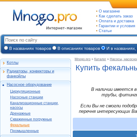
О магазине
Как сделать заказ
Оплата и доставка
Гарантии и условия
Статьи
В названиях товаров
В описаниях товаров
И в названиях,
Mnogo.pro
»
Каталог
»
Насосы, насосно
Котлы
Настенные газовые
Купить фекальн
Радиаторы, конвекторы и
Напольные газовые
Алюминиевые
фанкойлы
Электрокотлы
Биметаллические
Насосное оборудование
На твердом и
Стальные панельные
Циркуляционные
В наличии имеется в
дизельном топливе
Циркуляционные
Чугунные
Насосные станции
трубы, фитинги,
Горелки, надстройки
DAB
Насосные станции
Конвекторы и
Канализационные
Jeelex
Wester
Канализационные станции,
фанкойлы
станции, насосы
Если Вы не смогли подоб
Grundfos
насосы
DAB
Grundfos
Газовые конвекторы
перечня интересующих Ва
Дренажные
Дренажные
DAB
Grundfos
Wilo
Комплектующие
Скважинные
DAB
Скважинные погружные
SFA
Kitline
погружные
Aquatech
Стальные трубчатые
DAB
Grundfos
Фекальные
Oasis
Wilo
Фекальные
TAEN
DAB
Водомет
Jeelex
Промышленные
Акватек
Промышленные
Konner
DAB
Джилекс
Jeelex