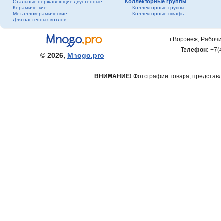
Коллекторные группы
Стальные нержавеющие двустенные
Керамические
Коллекторные группы
Металлокерамические
Коллекторные шкафы
Для настенных котлов
г.Воронеж, Рабочи
Телефон:
+7(
© 2026,
Mnogo.pro
ВНИМАНИЕ!
Фотографии товара, представле