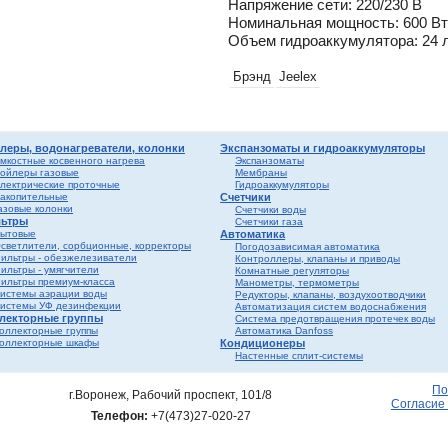
Напряжение сети: 220/230 В
лен
о
Номинальная мощность: 600 В
Объем гидроаккумулятора: 24 
истем
вые
ы и
Брэнд
Jeelex
риалы
е
ы
ss
ости
леры, водонагреватели, колонки
Экспанзоматы и гидроаккумуляторы
мкостные косвенного нагрева
Экспанзоматы
ойлеры газовые
Мембраны
лектрические проточные
Гидроаккумуляторы
мные,
акопительные
Счетчики
азовые колонки
Счетчики воды
ьтры
Счетчики газа
ика
ытовые
Автоматика
светлители, сорбционные, корректоры
Погодозависимая автоматика
ильтры - обезжелезиватели
Контроллеры, клапаны и приводы
ильтры - умягчители
Комнатные регуляторы
ильтры премиум-класса
Манометры, термометры
истемы аэрации воды
Редукторы, клапаны, воздухоотводчики
истемы УФ дезинфекции
Автоматизация систем водоснабжения
лекторные группы
Система предотвращения протечек воды
оллекторные группы
Автоматика Danfoss
оллекторные шкафы
Кондиционеры
Настенные сплит-системы
ерый
елый
По
г.Воронеж, Рабочий проспект, 101/8
Согласие
Телефон:
+7(473)27-020-27
ба и