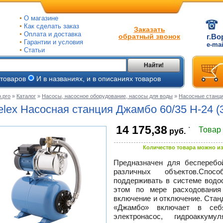
О магазине
Как сделать заказ
Заказать
Оплата и доставка
обратный звонок
г.Во
Гарантии и условия
e-ma
Статьи
Найти!
 товаров
И в названиях, и в описаниях товаров
.pro
»
Каталог
»
Насосы, насосное оборудование, насосы для воды
»
Насосные станц
ые
elex Насосная станция Джамбо 60/35
Н-24
(
ые
.
14 175,38
Товар
руб.
ьные
ве
Количество товара можно из
и
йки
Предназначен для бесперебой
е
различных объектов.Спо
ры
поддерживать в системе водо
этом по мере расходования
включение и отключение. Ста
тые
«Джамбо» включает в себ
электронасос, гидроаккум