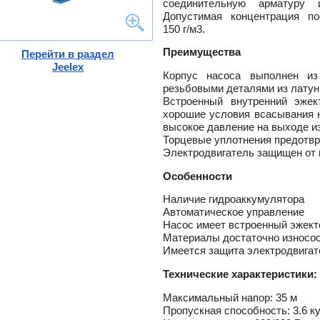
соединительную арматуру
ного
Допустимая концентрация по
150 г/м3.
Преимущества
Перейти в раздел
тлов
Jeelex
Корпус насоса выполнен и
и
резьбовыми деталями из латун
ры
Встроенный внутренний эжек
ели
хорошие условия всасывания н
-
высокое давление на выходе из
ели
Торцевые уплотнения предотвр
ты
Электродвигатель защищен от 
ющие
вых
Особенности
а
тры
ющие
Наличие гидроаккумулятора
ды
кафы
Автоматическое управление
ры
лы
Насос имеет встроенный эжект
Материалы достаточно износо
и,
дули
Имеется защита электродвигат
-
и пр.
Технические характеристики:
ны
Максимальный напор: 35 м
ые,
Пропускная способность: 3.6 ку
,