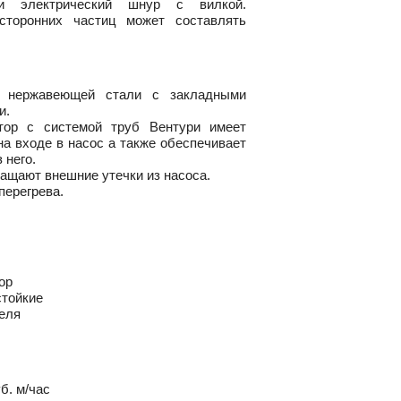
 и электрический шнур с вилкой.
сторонних частиц может составлять
з нержавеющей стали с закладными
и.
тор с системой труб Вентури имеет
а входе в насос а также обеспечивает
 него.
ащают внешние утечки из насоса.
перегрева.
ор
стойкие
еля
б. м/час