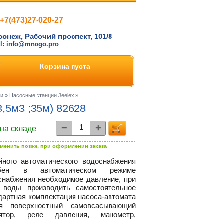
+7(473)27-020-27
ронеж, Рабочий проспект, 101/8
il: info@mnogo.pro
Корзина пуста
ии
»
Насосные станции Jeelex
»
3,5м3 ;35м) 82628
−
+
 на складе
менить позже, при оформлении заказа
ного автоматического водоснабжения
собен в автоматическом режиме
снабжения необходимое давление, при
 воды производить самостоятельное
ндартная комплектация
насоса-автомата
я поверхностный самовсасывающий
улятор, реле давления, манометр,