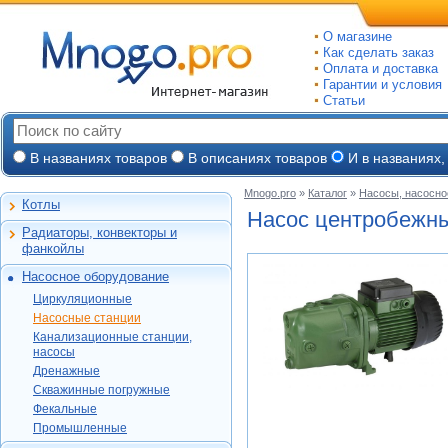
О магазине
Как сделать заказ
Оплата и доставка
Гарантии и условия
Статьи
В названиях товаров
В описаниях товаров
И в названиях,
Mnogo.pro
»
Каталог
»
Насосы, насосно
Котлы
Настенные газовые
Насос центробежны
Радиаторы, конвекторы и
Напольные газовые
Алюминиевые
фанкойлы
Электрокотлы
Биметаллические
Насосное оборудование
На твердом и
Стальные панельные
Циркуляционные
дизельном топливе
Циркуляционные
Чугунные
Насосные станции
Горелки, надстройки
DAB
Насосные станции
Конвекторы и
Канализационные
Jeelex
Wester
Канализационные станции,
фанкойлы
станции, насосы
Grundfos
насосы
DAB
Grundfos
Газовые конвекторы
Дренажные
Дренажные
DAB
Grundfos
Wilo
Комплектующие
Скважинные
DAB
Скважинные погружные
SFA
Kitline
погружные
Aquatech
Стальные трубчатые
DAB
Grundfos
Фекальные
Oasis
Wilo
Фекальные
TAEN
DAB
Водомет
Jeelex
Промышленные
Акватек
Промышленные
Konner
DAB
Джилекс
Jeelex