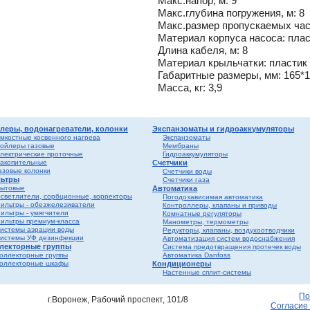
Макс.напор, м: 9
лен
о
Макс.глубина погружения, м: 8
Макс.размер пропускаемых час
истем
Материал корпуса насоса: пла
вые
ы и
Длина кабеля, м: 8
риалы
е
Материал крыльчатки: пластик
ы
Габаритные размеры, мм: 165*
ss
Масса, кг: 3,9
ости
мные,
леры, водонагреватели, колонки
Экспанзоматы и гидроаккумуляторы
мкостные косвенного нагрева
Экспанзоматы
ойлеры газовые
Мембраны
лектрические проточные
Гидроаккумуляторы
ика
акопительные
Счетчики
азовые колонки
Счетчики воды
ьтры
Счетчики газа
ытовые
Автоматика
светлители, сорбционные, корректоры
Погодозависимая автоматика
ильтры - обезжелезиватели
Контроллеры, клапаны и приводы
ильтры - умягчители
Комнатные регуляторы
ильтры премиум-класса
Манометры, термометры
истемы аэрации воды
Редукторы, клапаны, воздухоотводчики
истемы УФ дезинфекции
Автоматизация систем водоснабжения
лекторные группы
Система предотвращения протечек воды
ерый
оллекторные группы
Автоматика Danfoss
оллекторные шкафы
Кондиционеры
елый
Настенные сплит-системы
ба и
По
г.Воронеж, Рабочий проспект, 101/8
Согласие