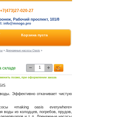
+7(473)27-020-27
ронеж, Рабочий проспект, 101/8
il: info@mnogo.pro
Корзина пуста
сы
»
Дренажные насосы Oasis
»
−
+
а складе
менить позже, при оформлении заказа
SIS
воды. Эффективно откачивает чистую
осы «making oasis everywhere»
я воды из колодцев, погребов, прудов,
 резервуаров и т. п. Дренажные насосы