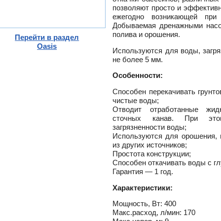
ного
позволяют просто и эффективн
ежегодно возникающей при
Добываемая дренажными насо
полива и орошения.
Перейти в раздел
тлов
Oasis
Используются для воды, загр
и
не более 5 мм.
ры
ели
Особенности:
-
Способен перекачивать грунт
ели
чистые воды;
ты
Отводит отработанные жид
сточных канав. При это
ющие
вых
а
загрязненности воды;
тры
Используются для орошения, 
ющие
ды
кафы
из других источников;
ры
Простота конструкции;
лы
Способен откачивать воды с гл
и,
Гарантия — 1 год.
дули
-
и пр.
Характеристики:
ны
Мощность, Вт: 400
ые,
Макс.расход, л/мин: 170
,