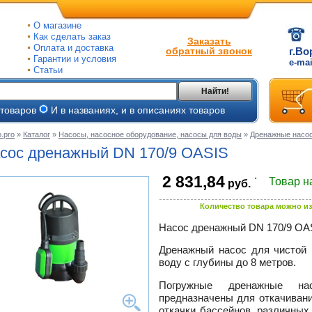
О магазине
Как сделать заказ
Заказать
Оплата и доставка
обратный звонок
г.Во
Гарантии и условия
e-ma
Статьи
Найти!
 товаров
И в названиях, и в описаниях товаров
.pro
»
Каталог
»
Насосы, насосное оборудование, насосы для воды
»
Дренажные насо
ые
сос дренажный DN 170/9 OASIS
ые
.
2 831,84
Товар н
руб.
ьные
ве
Количество товара можно из
и
йки
Насос дренажный DN 170/9 OA
е
Дренажный насос для чистой 
ры
воду с глубины до 8 метров.
тые
Погружные дренажные нас
предназначены для откачивани
откачки бассейнов, различных