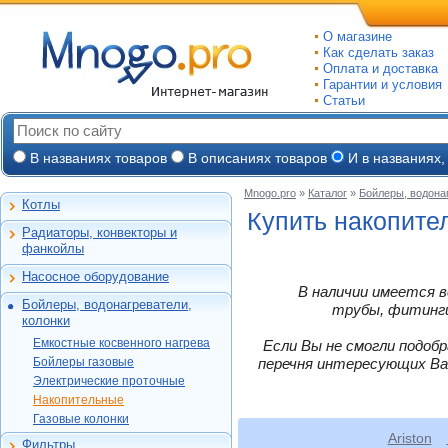
О магазине
Как сделать заказ
Оплата и доставка
Гарантии и условия
Статьи
В названиях товаров
В описаниях товаров
И в названиях,
Mnogo.pro
»
Каталог
»
Бойлеры, водона
Котлы
Настенные газовые
Купить накопите
Радиаторы, конвекторы и
Напольные газовые
Алюминиевые
фанкойлы
Электрокотлы
Биметаллические
Насосное оборудование
На твердом и
Стальные панельные
Циркуляционные
В наличии имеется в
дизельном топливе
Бойлеры, водонагреватели,
Чугунные
Насосные станции
трубы, фитинги,
Горелки, надстройки
Емкостные косвенного
колонки
Конвекторы и
Канализационные
нагрева
фанкойлы
станции, насосы
Емкостные косвенного нагрева
Если Вы не смогли подоб
Бойлеры газовые
Vaillant
Газовые конвекторы
Бойлеры газовые
перечня интересующих Ва
Дренажные
Электрические
Ariston
Protherm
Электрические проточные
Комплектующие
Скважинные
проточные
Garanterm
погружные
Vaillant
Alphatherm
Накопительные
Стальные трубчатые
Накопительные
Garanterm
ЭВАН
Фекальные
MOR-FLO
Газовые колонки
ACV
Газовые колонки
Vaillant
Ariston
Ariston
Термекс
Промышленные
Baxi
Hajdu
Фильтры