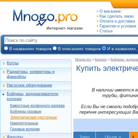
О магазине
Как сделать заказ
Оплата и доставка
Гарантии и условия
Статьи
В названиях товаров
В описаниях товаров
И в названиях,
Mnogo.pro
»
Каталог
»
Бойлеры, водона
Котлы
Настенные газовые
Купить электрич
Радиаторы, конвекторы и
Напольные газовые
Алюминиевые
фанкойлы
Электрокотлы
Биметаллические
Насосное оборудование
На твердом и
Стальные панельные
Циркуляционные
В наличии имеется в
дизельном топливе
Бойлеры, водонагреватели,
Чугунные
Насосные станции
трубы, фитинги,
Горелки, надстройки
Емкостные косвенного
колонки
Конвекторы и
Канализационные
нагрева
фанкойлы
станции, насосы
Емкостные косвенного нагрева
Если Вы не смогли подоб
Бойлеры газовые
Vaillant
Газовые конвекторы
Бойлеры газовые
перечня интересующих Ва
Дренажные
Электрические
Ariston
Protherm
Электрические проточные
Комплектующие
Скважинные
проточные
Garanterm
погружные
Vaillant
Alphatherm
Накопительные
Стальные трубчатые
Накопительные
Garanterm
ЭВАН
Фекальные
MOR-FLO
Газовые колонки
ACV
Газовые колонки
Vaillant
Ariston
Термекс
Промышленные
Baxi
Hajdu
Фильтры
Товар
Объем, л