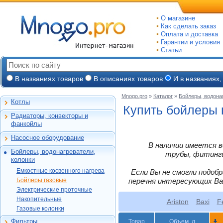
О магазине
Как сделать заказ
Оплата и доставка
Гарантии и условия
Статьи
В названиях товаров
В описаниях товаров
И в названиях,
Mnogo.pro
»
Каталог
»
Бойлеры, водона
Котлы
Настенные газовые
Купить бойлеры 
Радиаторы, конвекторы и
Напольные газовые
Алюминиевые
фанкойлы
Электрокотлы
Биметаллические
Насосное оборудование
На твердом и
Стальные панельные
Циркуляционные
В наличии имеется в
дизельном топливе
Бойлеры, водонагреватели,
Чугунные
Насосные станции
трубы, фитинги,
Горелки, надстройки
Емкостные косвенного
колонки
Конвекторы и
Канализационные
нагрева
фанкойлы
станции, насосы
Емкостные косвенного нагрева
Если Вы не смогли подоб
Бойлеры газовые
Vaillant
Газовые конвекторы
Бойлеры газовые
перечня интересующих Ва
Дренажные
Электрические
Ariston
Protherm
Электрические проточные
Комплектующие
Скважинные
проточные
Garanterm
погружные
Vaillant
Alphatherm
Накопительные
Стальные трубчатые
Ariston
Baxi
F
Накопительные
Garanterm
ЭВАН
Фекальные
MOR-FLO
Газовые колонки
ACV
Газовые колонки
Vaillant
Ariston
Термекс
Промышленные
Baxi
Hajdu
Фильтры
Товар
Объем, л