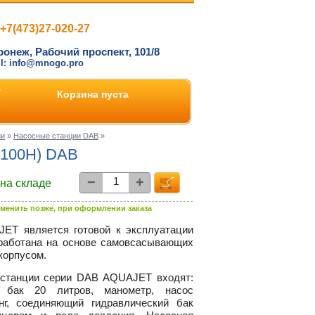
+7(473)27-020-27
ронеж, Рабочий проспект, 101/8
il: info@mnogo.pro
Корзина пуста
ии
»
Насосные станции DAB
»
50100H) DAB
−
+
 на складе
менить позже, при оформлении заказа
ET является готовой к эксплуатации
зработана на основе самовсасывающих
корпусом.
 станции серии DAB AQUAJET входят:
й бак 20 литров, манометр, насос
г, соединяющий гидравлический бак