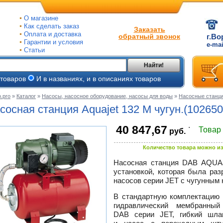
О магазине
Как сделать заказ
Заказать
Оплата и доставка
обратный звонок
г.Во
Гарантии и условия
e-ma
Статьи
Найти!
 товаров
И в названиях, и в описаниях товаров
.pro
»
Каталог
»
Насосы, насосное оборудование, насосы для воды
»
Насосные станц
ые
сосная станция Aquajet 132 M чугун.(1026
ые
.
40 847,67
Товар
руб.
ьные
ве
Количество товара можно из
и
йки
Насосная станция DAB AQUAJ
е
установкой, которая была ра
ры
насосов серии JET с чугунным 
В стандартную комплектацию
тые
гидравлический мембранны
DAB серии JET, гибкий шлан