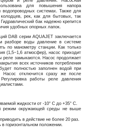
цером и реле давления. Насосная
пользована для повышения напора
 водопроводных системах. Также для
 колодцев, рек, как для бытовых, так
. Гидравлический бак надежно крепится
личия удобных опорных лапок.
нций DAB серии AQUAJET заключается
м разборе воды давление в системе
ить по манометру станции. Как только
ия (1,5−1,6 атмосфер), насос приходит
ты реле замыкаются. Насос продолжает
закрытия всех источников потребления
 будет полностью заполнен водой при
. Насос отключится сразу же после
 Регулировка работы реле давления
циалистами.
иваемой жидкости
от -10°
С до +35° С.
й режим окружающей среды не выше
приводить в действие не более 20 раз.
 в горизонтальном положении.