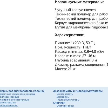
лен
о
Используемые материалы:
Чугунный корпус насоса
истем
Технический полимер для рабо
вые
ы и
Технический полимер для рабо
риалы
е
Корпус гидравлического бака и
ы
Бутил для мембраны гидробак
ss
Характеристики:
ости
Питание: 1x230 В, 50 Гц
мные,
Ном. мощность: 1 кВт
Расход
min-max:
0,6−4,8 м3/ч
ика
Напор
min-max:
27−46 м
Глубина всасывания: 8 м
Диаметр разъема соединения: 1
Масса: 21 кг
ерый
леры, водонагреватели, колонки
Экспанзоматы и гидроаккумуляторы
елый
мкостные косвенного нагрева
Экспанзоматы
ойлеры газовые
Мембраны
лектрические проточные
Гидроаккумуляторы
ба и
акопительные
Счетчики
азовые колонки
Счетчики воды