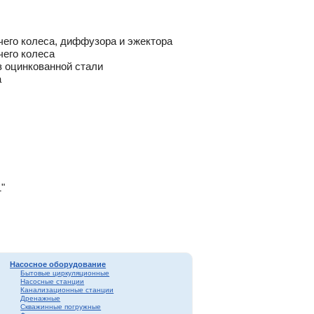
чего колеса, диффузора и эжектора
чего колеса
з оцинкованной стали
а
"
Насосное оборудование
Бытовые циркуляционные
Насосные станции
Канализационные станции
Дренажные
Скважинные погружные