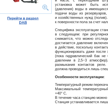
и насос с переходным шту
ного
установка может быть ис
(давления) воды в имеющихся
подачи воды из резервуаров,
и хозяйственных нужд (полив)
Перейти в раздел
тлов
к поверхности пола за счет на
DAB
и
Специфика эксплуатации ста
ры
в следующем: при регулярно
ели
снижается, что можно отслед
-
достигается давление включен
ели
в действие, поскольку контак
ты
функционировать даже после 
(пока гидравлический бак не
ющие
вых
давлении в 2,5−3 атмосфер)
а
размыкания контактов реле.
тры
ющие
должна проводиться лишь спе
ды
кафы
ры
лы
Особенности эксплуатации
:
и,
дули
Температурный режим перекач
-
Максимальный температурны
и пр.
+40° С.
ны
В течение часа станцию можно 
Станция устанавливается лишь
ые,
,