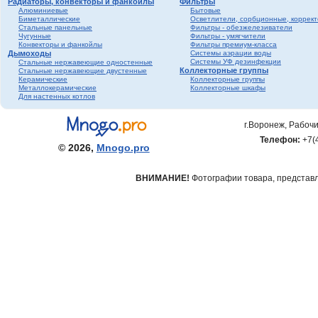
Радиаторы, конвекторы и фанкойлы
Фильтры
Алюминиевые
Бытовые
Биметаллические
Осветлители, сорбционные, коррек
Стальные панельные
Фильтры - обезжелезиватели
Чугунные
Фильтры - умягчители
Конвекторы и фанкойлы
Фильтры премиум-класса
Дымоходы
Системы аэрации воды
Системы УФ дезинфекции
Стальные нержавеющие одностенные
Коллекторные группы
Стальные нержавеющие двустенные
Керамические
Коллекторные группы
Металлокерамические
Коллекторные шкафы
Для настенных котлов
г.Воронеж, Рабочи
Телефон:
+7(
© 2026,
Mnogo.pro
ВНИМАНИЕ!
Фотографии товара, представле