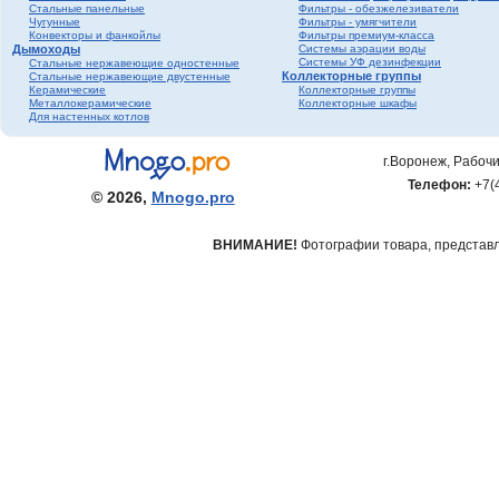
Стальные панельные
Фильтры - обезжелезиватели
Чугунные
Фильтры - умягчители
Конвекторы и фанкойлы
Фильтры премиум-класса
Дымоходы
Системы аэрации воды
Системы УФ дезинфекции
Стальные нержавеющие одностенные
Коллекторные группы
Стальные нержавеющие двустенные
Керамические
Коллекторные группы
Металлокерамические
Коллекторные шкафы
Для настенных котлов
г.Воронеж, Рабочи
Телефон:
+7(
© 2026,
Mnogo.pro
ВНИМАНИЕ!
Фотографии товара, представле