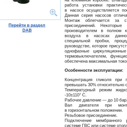
ного
работа установки практиче
в насосе осуществляется по
Данная серия насосов отлича
Монтаж облегчается за с
тлов
Перейти в раздел
присоединений. Некоторые
DAB
производителем в полном к
и
воздуха в насосах данно
ры
ели
специальной пробки, проц
руководстве, которое присутс
-
однофазные циркуляционны
ели
термовыключателем, функци
ты
обеспечена максимальная токо
ющие
вых
Особенности эксплуатации:
а
тры
ющие
Концентрация гликоля при 
ды
кафы
превышать 30% относительно 
ры
лы
Температурный режим жидко
и,
-
10±110°
С.
дули
Рабочее давление — до 10 бар
-
Вал двигателя при монт
и пр.
в горизонтальном положении.
ны
Резьбовое присоединение.
Подключение мембранного 
ые,
,
системе ГВС или системе отоп