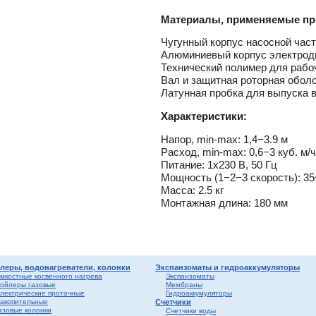
лен
о
Материалы, применяемые пр
истем
Чугунный корпус насосной час
вые
ы и
риалы
Алюминиевый корпус электрод
е
Технический полимер для рабо
ы
Вал и защитная роторная обол
ss
Латунная пробка для выпуска 
ости
Характеристики:
мные,
Напор,
min-max:
1,4−3.9 м
Расход,
min-max:
0,6−3 куб. м/
ика
Питание: 1x230 В, 50 Гц
Мощность (1−2−3 скорость): 3
Масса: 2.5 кг
Монтажная длина: 180 мм
ерый
леры, водонагреватели, колонки
Экспанзоматы и гидроаккумуляторы
елый
мкостные косвенного нагрева
Экспанзоматы
ойлеры газовые
Мембраны
лектрические проточные
Гидроаккумуляторы
ба и
акопительные
Счетчики
азовые колонки
Счетчики воды