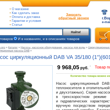
О магазине
Как сделать заказ
Заказать
Оплата и доставка
обратный звонок
г.Во
Гарантии и условия
e-ma
Статьи
Найти!
 товаров
И в названиях, и в описаниях товаров
.pro
»
Каталог
»
Насосы, насосное оборудование, насосы для воды
»
Циркуляционные 
ляционные насосы DAB
»
ые
сос циркуляционный DAB VA 35/180 (1")(60
ые
.
9 968,05
Товар п
руб.
ьные
ве
и
Количество товара можно из
йки
е
Насос циркуляционный DAB
теплоносителя в отопительной
ры
и двухэтажных). Серия насос
в трехскоростном режиме
тые
и гидравлических характерис
вручную посредством перед
на клеммной коробке. Благод