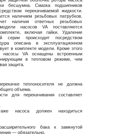
ски бесшумна. Смазка подшипников
средством перекачиваемой жидкости.
ется наличием резьбовых патрубков.
чет наличия ответных резьбовых
 модели насосов VA поставляются
омплекте, включая гайки. Удаление
й серии происходит посредством
едура описана в эксплуатационном
твует в комплекте модели. Кроме этого
е насосы VA оснащены встроенным
онирующим в тепловом режиме, чем
вая защита.
перекачке теплоносителя не должна
общего объема.
сти для перекачивания составляет
.
аже насоса должен находиться
расширительного бака к замкнутой
ления — обязательно.