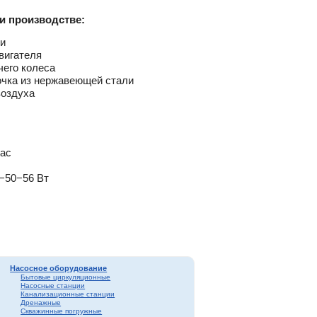
и производстве:
ти
вигателя
чего колеса
очка из нержавеющей стали
воздуха
час
5−50−56 Вт
Насосное оборудование
Бытовые циркуляционные
Насосные станции
Канализационные станции
Дренажные
Скважинные погружные