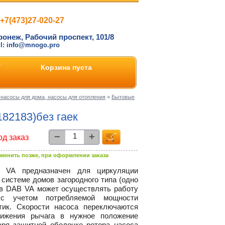
+7(473)27-020-27
ронеж, Рабочий проспект, 101/8
il: info@mnogo.pro
Корзина пуста
насосы для дома, насосы для отопления
»
Бытовые
182183)без гаек
−
+
од заказ
менить позже, при оформлении заказа
 VA предназначен для циркуляции
 системе домов загородного типа (одно
ов DAB VA может осуществлять работу
 с учетом потребляемой мощности
тик. Скорости насоса переключаются
вижения рычага в нужное положение
аря защитной оболочке ротора насоса